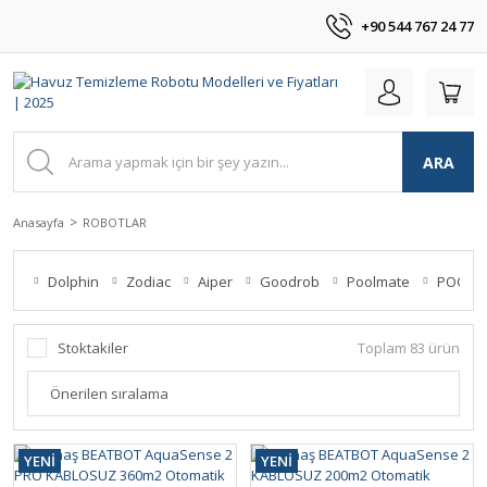
+90 544 767 24 77
ARA
Anasayfa
ROBOTLAR
Dolphin
Zodiac
Aiper
Goodrob
Poolmate
POOLM
Stoktakiler
Toplam 83 ürün
YENİ
YENİ