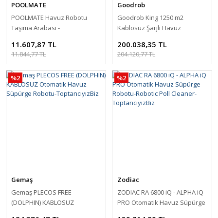
POOLMATE
Goodrob
POOLMATE Havuz Robotu
Goodrob King 1250 m2
Taşıma Arabası -
Kablosuz Şarjlı Havuz
ToptancıyızBiz
Süpürgesi-Cordless
11.607,87 TL
200.038,35 TL
Rechargeable Pool Vacuum
11.844,77 TL
204.120,77 TL
Cleaner-ToptancıyızBiz
%2
%2
Gemaş
Zodiac
Gemaş PLECOS FREE
ZODIAC RA 6800 iQ - ALPHA iQ
(DOLPHIN) KABLOSUZ
PRO Otomatik Havuz Süpürge
Otomatik Havuz Süpürge
Robotu-Robotic Poll Cleaner-