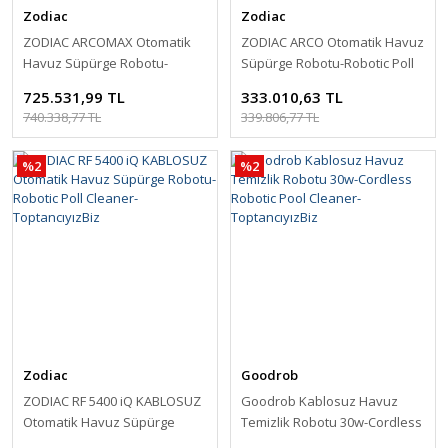
Zodiac
Zodiac
ZODIAC ARCOMAX Otomatik
ZODIAC ARCO Otomatik Havuz
Havuz Süpürge Robotu-
Süpürge Robotu-Robotic Poll
Robotic Poll Cleaner-
Cleaner-ToptancıyızBiz
725.531,99 TL
333.010,63 TL
ToptancıyızBiz
740.338,77 TL
339.806,77 TL
%2
%2
Zodiac
Goodrob
ZODIAC RF 5400 iQ KABLOSUZ
Goodrob Kablosuz Havuz
Otomatik Havuz Süpürge
Temizlik Robotu 30w-Cordless
Robotu-Robotic Poll Cleaner-
Robotic Pool Cleaner-