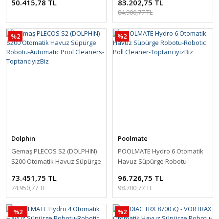
50.415,78 TL
83.202,75 TL
Cleaner-ToptancıyızBiz
Pool Cleaners-ToptancıyızBiz
84.900,77 TL
%2
%2
Dolphin
Poolmate
Gemaş PLECOS S2 (DOLPHIN)
POOLMATE Hydro 6 Otomatik
S200 Otomatik Havuz Süpürge
Havuz Süpürge Robotu-
Robotu-Automatic Pool
Robotic Poll Cleaner-
73.451,75 TL
96.726,75 TL
Cleaners-ToptancıyızBiz
ToptancıyızBiz
74.950,77 TL
98.700,77 TL
%2
%2