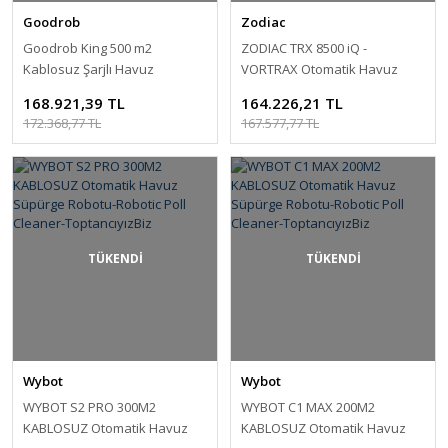
Goodrob
Zodiac
Goodrob King 500 m2
ZODIAC TRX 8500 iQ -
Kablosuz Şarjlı Havuz
VORTRAX Otomatik Havuz
Süpürgesi-Cordless
Süpürge Robotu-Robotic Poll
168.921,39 TL
164.226,21 TL
Rechargeable Pool Vacuum
Cleaner-ToptancıyızBiz
172.368,77 TL
167.577,77 TL
Cleaner-ToptancıyızBiz
TÜKENDİ
TÜKENDİ
Wybot
Wybot
WYBOT S2 PRO 300M2
WYBOT C1 MAX 200M2
KABLOSUZ Otomatik Havuz
KABLOSUZ Otomatik Havuz