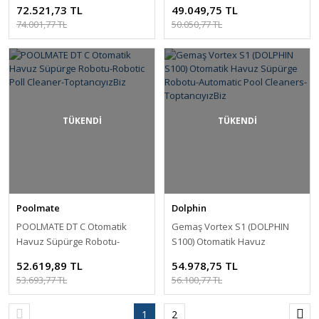
Süpürge Robotu-Robotic Poll
Süpürge Robotu-Robotic Poll
72.521,73 TL
49.049,75 TL
Cleaner-ToptancıyızBiz
Cleaner-ToptancıyızBiz
74.001,77 TL
50.050,77 TL
TÜKENDİ
TÜKENDİ
Poolmate
Dolphin
POOLMATE DT C Otomatik
Gemaş Vortex S1 (DOLPHIN
Havuz Süpürge Robotu-
S100) Otomatik Havuz
Robotic Poll Cleaner-
Süpürge Robotu-Automatic
52.619,89 TL
54.978,75 TL
ToptancıyızBiz
Pool Cleaners-ToptancıyızBiz
53.693,77 TL
56.100,77 TL
1
2