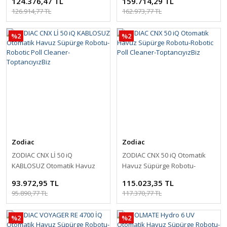
124.376,47 TL
159.714,29 TL
Robotu-ToptancıyızBiz
ToptancıyızBiz
126.914,77 TL
162.973,77 TL
%2
%2
Zodiac
Zodiac
ZODIAC CNX Lİ 50 iQ
ZODIAC CNX 50 iQ Otomatik
KABLOSUZ Otomatik Havuz
Havuz Süpürge Robotu-
Süpürge Robotu-Robotic Poll
Robotic Poll Cleaner-
93.972,95 TL
115.023,35 TL
Cleaner-ToptancıyızBiz
ToptancıyızBiz
95.890,77 TL
117.370,77 TL
%2
%2