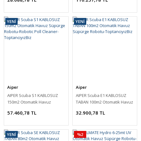
Cleaner-ToptancıyızBiz
YENİ
YENİ
Aiper
Aiper
AIPER Scuba S1 KABLOSUZ
AIPER Scuba E1 KABLOSUZ
150m2 Otomatik Havuz
TABAN 100m2 Otomatik Havuz
Süpürge Robotu-Robotic Poll
Süpürge Robotu-
57.460,78 TL
32.900,78 TL
Cleaner-ToptancıyızBiz
ToptancıyızBiz
YENİ
%2