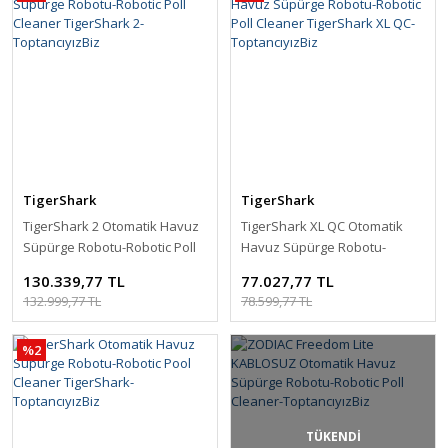
TigerShark
TigerShark
TigerShark 2 Otomatik Havuz
TigerShark XL QC Otomatik
Süpürge Robotu-Robotic Poll
Havuz Süpürge Robotu-
Cleaner TigerShark 2-
Robotic Poll Cleaner
130.339,77 TL
77.027,77 TL
ToptancıyızBiz
TigerShark XL QC-
132.999,77 TL
78.599,77 TL
ToptancıyızBiz
%2
TÜKENDİ