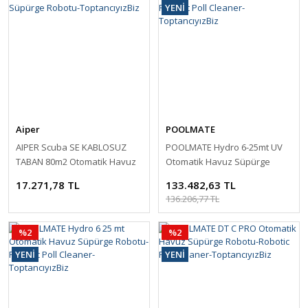
YENİ
Aiper
POOLMATE
AIPER Scuba SE KABLOSUZ
POOLMATE Hydro 6-25mt UV
TABAN 80m2 Otomatik Havuz
Otomatik Havuz Süpürge
Süpürge Robotu-
Robotu-Robotic Poll Cleaner-
17.271,78 TL
133.482,63 TL
ToptancıyızBiz
ToptancıyızBiz
136.206,77 TL
%2
%2
YENİ
YENİ