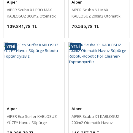
Aiper
Aiper
AIPER Scuba X1 PRO MAX
AIPER Scuba N1 MAX
KABLOSUZ 300m2 Otomatik
KABLOSUZ 200m2 Otomatik
Havuz Süpürge Robotu-
Havuz Süpürge Robotu-
109.841,78 TL
70.535,78 TL
ToptancıyızBiz
ToptancıyızBiz
YENİ
YENİ
Aiper
Aiper
AIPER Eco Surfer KABLOSUZ
AIPER Scuba X1 KABLOSUZ
YÜZEY Havuz Süpürge
200m2 Otomatik Havuz
Robotu-ToptancıyızBiz
Süpürge Robotu-Robotic Poll
28.088,78 TL
110.257,78 TL