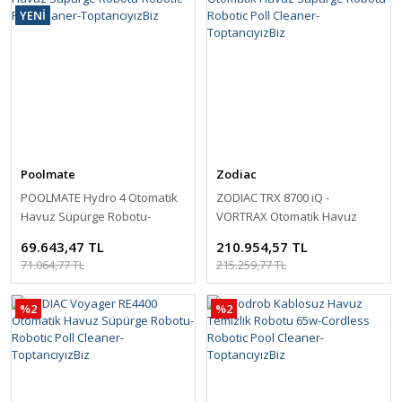
YENİ
Poolmate
Zodiac
POOLMATE Hydro 4 Otomatik
ZODIAC TRX 8700 iQ -
Havuz Süpürge Robotu-
VORTRAX Otomatik Havuz
Robotic Poll Cleaner-
Süpürge Robotu-Robotic Poll
69.643,47 TL
210.954,57 TL
ToptancıyızBiz
Cleaner-ToptancıyızBiz
71.064,77 TL
215.259,77 TL
%2
%2