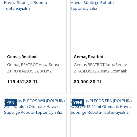
Gemaş Beatbot
Gemaş Beatbot
Gemaş BEATBOT AquaSense
Gemaş BEATBOT AquaSense
2 PRO KABLOSUZ 360m2
2 KABLOSUZ 200m2 Otomatik
Otomatik Havuz Süpürge
Havuz Süpürge Robotu-
119.452,88 TL
80.000,88 TL
Robotu-ToptancıyızBiz
ToptancıyızBiz
YENİ
YENİ