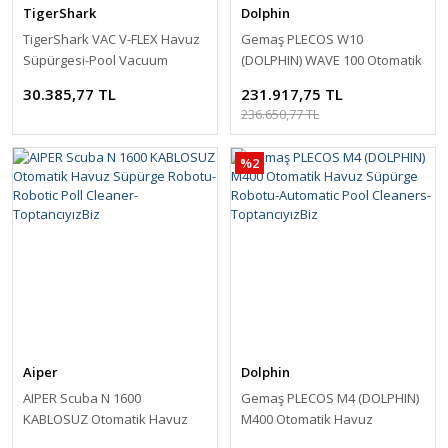
TigerShark
Dolphin
TigerShark VAC V-FLEX Havuz
Gemaş PLECOS W10
Süpürgesi-Pool Vacuum
(DOLPHIN) WAVE 100 Otomatik
Cleaner-ToptancıyızBiz
Havuz Süpürge Robotu-
30.385,77 TL
231.917,75 TL
Automatic Pool Cleaners-
236.650,77 TL
ToptancıyızBiz
%2
Aiper
Dolphin
AIPER Scuba N 1600
Gemaş PLECOS M4 (DOLPHIN)
KABLOSUZ Otomatik Havuz
M400 Otomatik Havuz
Süpürge Robotu-Robotic Poll
Süpürge Robotu-Automatic