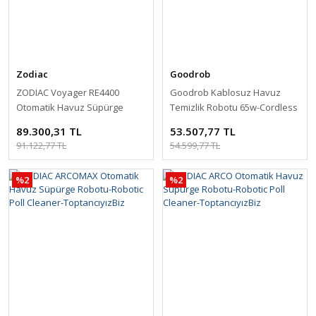
Zodiac
Goodrob
ZODIAC Voyager RE4400
Goodrob Kablosuz Havuz
Otomatik Havuz Süpürge
Temizlik Robotu 65w-Cordless
Robotu-Robotic Poll Cleaner-
Robotic Pool Cleaner-
89.300,31 TL
53.507,77 TL
ToptancıyızBiz
ToptancıyızBiz
91.122,77 TL
54.599,77 TL
%2
%2