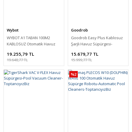
Wybot
Goodrob
WYBOT A1 TABAN 100M2
Goodrob Easy Plus Kablosuz
KABLOSUZ Otomatik Havuz
Şarjlı Havuz Süpürgesi-
Süpürge Robotu-Robotic Poll
Cordless Rechargeable
19.255,79 TL
15.679,77 TL
Cleaner-ToptancıyızBiz
19.648,77 TL
15.999,77 TL
%2