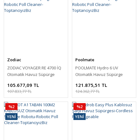
Zodiac
Poolmate
ZODIAC VOYAGER RE 4700 İQ
POOLMATE Hydro 6 UV
Otomatik Havuz Süpürge
Otomatik Havuz Süpürge
Robotu-Robotic Poll Cleaner-
Robotu-Robotic Poll Cleaner-
105.677,09 TL
121.875,51 TL
ToptancıyızBiz
ToptancıyızBiz
107.833,77 TL
124.362,77 TL
%2
%2
YENİ
YENİ