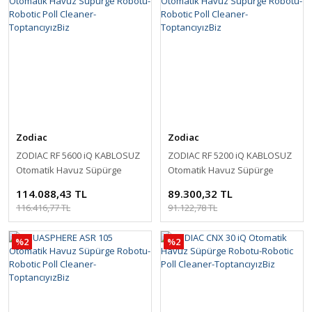
Zodiac
Zodiac
ZODIAC RF 5600 iQ KABLOSUZ
ZODIAC RF 5200 iQ KABLOSUZ
Otomatik Havuz Süpürge
Otomatik Havuz Süpürge
Robotu-Robotic Poll Cleaner-
Robotu-Robotic Poll Cleaner-
114.088,43 TL
89.300,32 TL
ToptancıyızBiz
ToptancıyızBiz
116.416,77 TL
91.122,78 TL
%2
%2