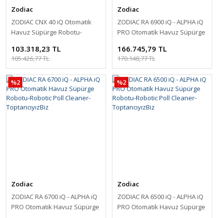
Zodiac
Zodiac
ZODIAC CNX 40 iQ Otomatik
ZODIAC RA 6900 iQ - ALPHA iQ
Havuz Süpürge Robotu-
PRO Otomatik Havuz Süpürge
Robotic Poll Cleaner-
Robotu-Robotic Poll Cleaner-
103.318,23 TL
166.745,79 TL
ToptancıyızBiz
ToptancıyızBiz
105.426,77 TL
170.148,77 TL
%2
%2
Zodiac
Zodiac
ZODIAC RA 6700 iQ - ALPHA iQ
ZODIAC RA 6500 iQ - ALPHA iQ
PRO Otomatik Havuz Süpürge
PRO Otomatik Havuz Süpürge
Robotu-Robotic Poll Cleaner-
Robotu-Robotic Poll Cleaner-