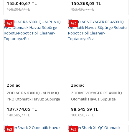
155.040,67 TL
150.368,03 TL
ToptancıyızBiz
ToptancıyızBiz
158.204,77 TL
153.436,77 TL
%2
%2
Zodiac
Zodiac
ZODIAC RA 6300 iQ - ALPHA iQ
ZODIAC VOYAGER RE 4600 İQ
PRO Otomatik Havuz Süpürge
Otomatik Havuz Süpürge
Robotu-Robotic Poll Cleaner-
Robotu-Robotic Poll Cleaner-
137.774,05 TL
98.645,59 TL
ToptancıyızBiz
ToptancıyızBiz
140.585,77 TL
100.658,77 TL
%2
%2