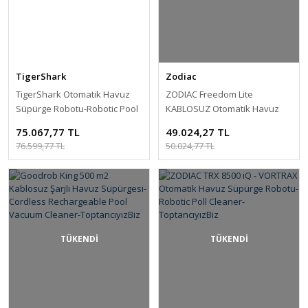
TigerShark
Zodiac
TigerShark Otomatik Havuz
ZODIAC Freedom Lite
Süpürge Robotu-Robotic Pool
KABLOSUZ Otomatik Havuz
Cleaner TigerShark-
Süpürge Robotu-Robotic Poll
75.067,77 TL
49.024,27 TL
ToptancıyızBiz
Cleaner-ToptancıyızBiz
76.599,77 TL
50.024,77 TL
TÜKENDİ
TÜKENDİ