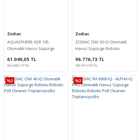
Zodiac
Zodiac
AQUASPHERE ASR 105
ZODIAC CNX 30 iQ Otomatik
Otomatik Havuz Süpürge
Havuz Süpürge Robotu-
Robotu-Robotic Poll Cleaner-
Robotic Poll Cleaner-
61.040,05 TL
96.776,73 TL
ToptancıyızBiz
ToptancıyızBiz
62.285,77 TL
98.751,77 TL
%2
%2