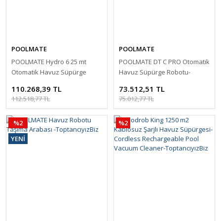
POOLMATE
POOLMATE
POOLMATE Hydro 6 25 mt
POOLMATE DT C PRO Otomatik
Otomatik Havuz Süpürge
Havuz Süpürge Robotu-
Robotu-Robotic Poll Cleaner-
Robotic Poll Cleaner-
110.268,39 TL
73.512,51 TL
ToptancıyızBiz
ToptancıyızBiz
112.518,77 TL
75.012,77 TL
%2
%2
YENİ