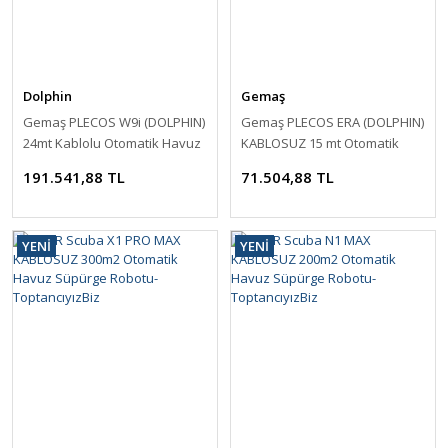
Dolphin
Gemaş
Gemaş PLECOS W9i (DOLPHIN)
Gemaş PLECOS ERA (DOLPHIN)
24mt Kablolu Otomatik Havuz
KABLOSUZ 15 mt Otomatik
Süpürge Robotu-
Havuz Süpürge Robotu-
191.541,88 TL
71.504,88 TL
ToptancıyızBiz
ToptancıyızBiz
YENİ
YENİ