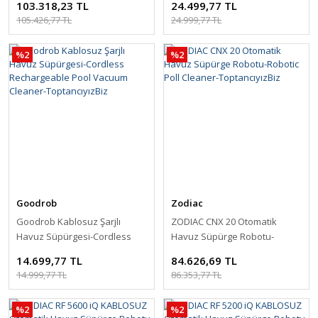
103.318,23 TL
24.499,77 TL
ToptancıyızBiz
ToptancıyızBiz
105.426,77 TL
24.999,77 TL
%2
%2
Goodrob
Zodiac
Goodrob Kablosuz Şarjlı
ZODIAC CNX 20 Otomatik
Havuz Süpürgesi-Cordless
Havuz Süpürge Robotu-
Rechargeable Pool Vacuum
Robotic Poll Cleaner-
14.699,77 TL
84.626,69 TL
Cleaner-ToptancıyızBiz
ToptancıyızBiz
14.999,77 TL
86.353,77 TL
%2
%2