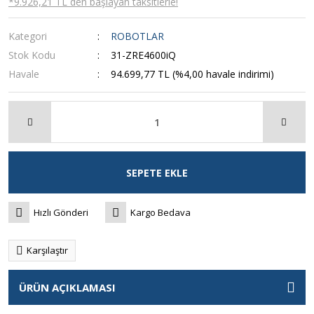
*9.926,21 TL den başlayan taksitlerle!
Kategori
ROBOTLAR
Stok Kodu
31-ZRE4600iQ
Havale
94.699,77 TL (%4,00 havale indirimi)
SEPETE EKLE
Hızlı Gönderi
Kargo Bedava
Karşılaştır
ÜRÜN AÇIKLAMASI