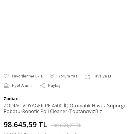
Yorum Yaz
Tavsiye Et
Fiyat Alarmı
Paylaş
Zodiac
ZODIAC VOYAGER RE 4600 İQ Otomatik Havuz Süpürge
Robotu-Robotic Poll Cleaner-ToptancıyızBiz
98.645,59 TL
100.658,77 TL