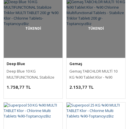
TÜKENDİ
TÜKENDİ
Deep Blue
Gemaş
Deep Blue 10 KG
Gemaş TABCHLOR MULTİ 10
MULTIFUNCTIONAL Stabilize
KG %90 Tablet Klor - %90
Triklor MULTI TABLET 200 gr
Chlorine Multifunctional
1.758,77 TL
2.153,77 TL
%90 Klor - Chlorine Tablets-
Tablets - Stabilize Triklor
ToptancıyızBiz
Tableti 200 gr-ToptancıyızBiz