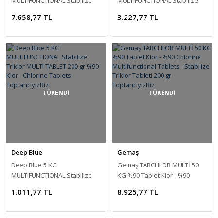
MULTIFUNCTIONAL Stabilize
MULTIFUNCTIONAL Stabilize
Triklor MULTI TABLET 200 gr
Triklor MULTI TABLET 200 gr
7.658,77 TL
3.227,77 TL
%90 Klor - Chlorine Tablets-
%90 Klor - Chlorine Tablets-
ToptancıyızBiz
ToptancıyızBiz
TÜKENDİ
TÜKENDİ
Deep Blue
Gemaş
Deep Blue 5 KG
Gemaş TABCHLOR MULTİ 50
MULTIFUNCTIONAL Stabilize
KG %90 Tablet Klor - %90
Triklor MULTI TABLET 200 gr
Chlorine Multifunctional
1.011,77 TL
8.925,77 TL
%90 Klor - Chlorine Tablets-
Tablets - Stabilize Triklor
ToptancıyızBiz
Tableti 200 gr-ToptancıyızBiz