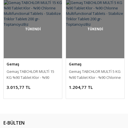
TÜKENDİ
TÜKENDİ
Gemaş
Gemaş
Gemaş TABCHLOR MULTİ 15
Gemaş TABCHLOR MULTİ 5 KG
KG %90 Tablet Klor - %90
%90 Tablet Klor - %90 Chlorine
Chlorine Multifunctional
Multifunctional Tablets -
3.015,77 TL
1.204,77 TL
Tablets - Stabilize Triklor
Stabilize Triklor Tableti 200 gr-
Tableti 200 gr-ToptancıyızBiz
ToptancıyızBiz
E-BÜLTEN