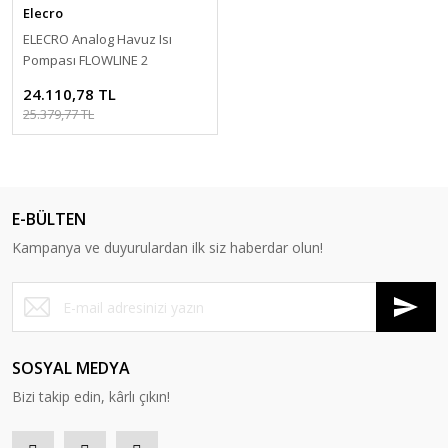
Elecro
ELECRO Analog Havuz Isı
Pompası FLOWLINE 2
Monofaze 6 kW-
24.110,78 TL
ToptancıyızBiz
25.379,77 TL
E-BÜLTEN
Kampanya ve duyurulardan ilk siz haberdar olun!
SOSYAL MEDYA
Bizi takip edin, kârlı çıkın!