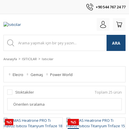
+90 544 767 24 77
ARA
Anasayfa
ISITICILAR
Isıtıcılar
Elecro
Gemaş
Power World
Stoktakiler
Toplam 25 ürün
%5
%5