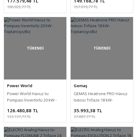
177.579,48 TL
149.168,78 TL
186.925,77 TL
157.019,77 TL
TÜKENDİ
TÜKENDİ
Power World
Gemaş
Power World Havuz Isı
GEMAS Heatrone PRO Havuz
Pompası İnvertörlü 20 kW -
Isıtıcısı Trifaze 18 kW-
ToptancıyızBiz
ToptancıyızBiz
126.480,88 TL
35.993,38 TL
133.137,77 TL
37.887,77 TL