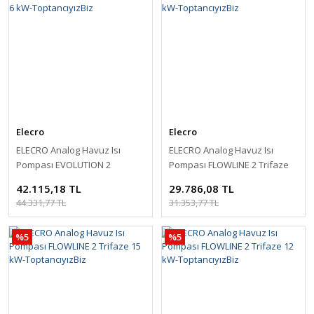
Elecro
Elecro
ELECRO Analog Havuz Isı
ELECRO Analog Havuz Isı
Pompası EVOLUTION 2
Pompası FLOWLINE 2 Trifaze
Monofaze 6 kW-
18 kW-ToptancıyızBiz
42.115,18 TL
29.786,08 TL
ToptancıyızBiz
44.331,77 TL
31.353,77 TL
%5
%5