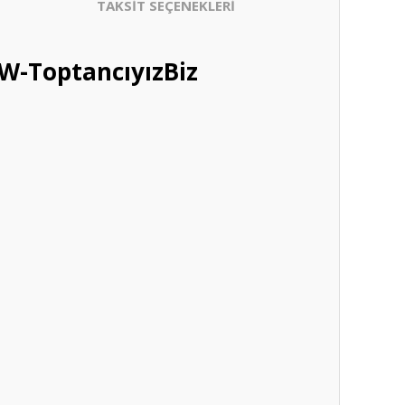
TAKSİT SEÇENEKLERİ
W-ToptancıyızBiz