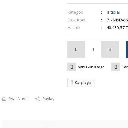
Kategori
Isıtıcılar
Stok Kodu
71-NIsEvo
Havale
40.430,57 T
Aynı Gün Kargo
Kar
Karşılaştır
Fiyat Alarmı
Paylaş