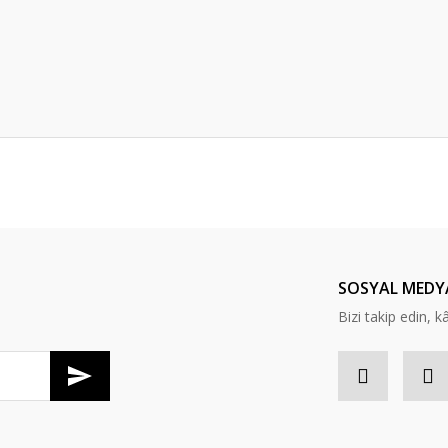
Bu ürüne ilk yorumu siz yapın!
Yorum Yaz
SOSYAL MEDY
Bizi takip edin, kâr