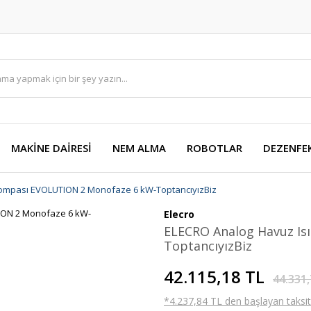
MAKİNE DAİRESİ
NEM ALMA
ROBOTLAR
DEZENFE
Pompası EVOLUTION 2 Monofaze 6 kW-ToptancıyızBiz
Elecro
ELECRO Analog Havuz Is
ToptancıyızBiz
42.115,18 TL
44.331,
*4.237,84 TL den başlayan taksitl