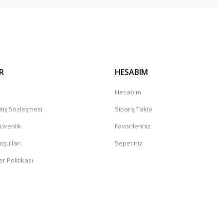
R
HESABIM
a
Hesabım
tış Sözleşmesi
Sipariş Takip
Güvenlik
Favorileriniz
oşullari
Sepetiniz
er Politikası