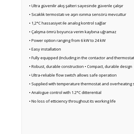
• Ultra güvenilir akış şalteri sayesinde güvenle çalışır
• Sıcaklık termostatı ve aşırı ısınma sensörü mevcuttur
• 1,2°C hassasiyet ile analog kontrol sağlar
• Çalışma ömrü boyunca verim kaybına uğramaz
• Power option ranging from 6 kW to 24 kW
• Easy installation
• Fully equipped (Including in the contactor and thermostat
• Robust, durable construction • Compact, durable design
• Ultra-reliable flow switch allows safe operation
• Supplied with temperature thermostat and overheating
• Analogue control with 1.2°C ditterential
• No loss of etticiency throughout its working life