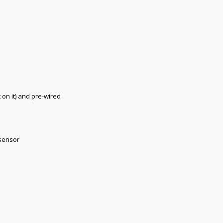
 on it) and pre-wired
 sensor