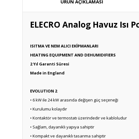
ÜRÜN AÇIKLAMASI
ELECRO Analog Havuz Isı 
ISITMA ­VE ­NEM ­ALICI ­EKİPMANLARI
HEATING EQUIPMENT AND DEHUMIDIFIERS
2 Yıl Garanti Süresi
Made in England
EVOLUTION 2
• 6 kW ile 24 kW arasında değişen güç seçeneği
• Kurulumu kolaydır
• Kontaktör ve termostatı üzerindedir ve kabloludur
• Sağlam, dayanıklı yapıya sahiptir
• Kompakt ve dayanıklı tasarıma sahiptir