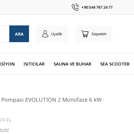
+90 544 767 24 77
ARA
Üyelik
Sepetim
KSİYON
ISITICILAR
SAUNA VE BUHAR
SEA SCOOTER
ı Pompası EVOLUTION 2 Monofaze 6 kW-
77 TL
erle!