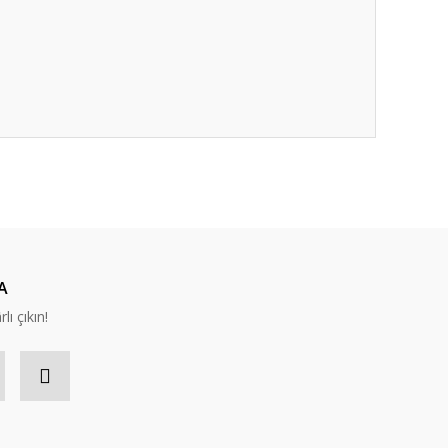
A
lı çıkın!