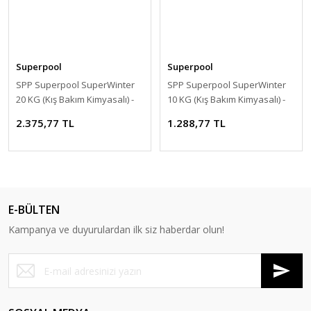
Superpool
Superpool
SPP Superpool SuperWinter
SPP Superpool SuperWinter
20 KG (Kış Bakım Kimyasalı) -
10 KG (Kış Bakım Kimyasalı) -
Pool Winter Care Products-
Pool Winter Care Products-
2.375,77 TL
1.288,77 TL
ToptancıyızBiz
ToptancıyızBiz
E-BÜLTEN
Kampanya ve duyurulardan ilk siz haberdar olun!