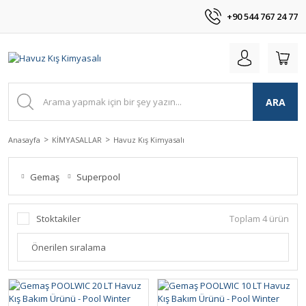
+90 544 767 24 77
ARA
Anasayfa
KİMYASALLAR
Havuz Kış Kimyasalı
Gemaş
Superpool
Stoktakiler
Toplam 4 ürün