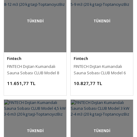
TÜKENDİ
TÜKENDİ
Fintech
Fintech
FINTECH Dıştan Kumandalı
FINTECH Dıştan Kumandalı
Sauna Sobası CLUB Model 8
Sauna Sobası CLUB Model 6
kW 8-12 m3 (20 kg taş)-
kW 5-9 m3 (20 kg taş)-
11.651,77 TL
10.827,77 TL
ToptancıyızBiz
ToptancıyızBiz
TÜKENDİ
TÜKENDİ