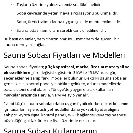
Taşların üzerine yalnızca temiz su dökülmelidir.
·
Soba çevresinde yeterli hava sirkülasyonu bulunmalıdır.
·
Soba, üretici talimatlarına uygun şekilde monte edilmelidir.
·
Sauna odası nem oranı sürekli kontrol edilmelidir.
·
Bu basit önlemler, hem cihazın ömrünü uzatır hem de güvenli bir
sauna deneyimi sağlar.
Sauna Sobası Fiyatları ve Modelleri
Sauna sobası fiyatları;
güç kapasitesi, marka, üretim materyali ve
ek özelliklere
göre değişiklik gösterir. 3 kW ile 15 kW arası güç
seçeneklerine sahip farklı modeller bulunur. Elektrikli sauna sobaları
genellikle ısı kontrol paneliyle birlikte gelirken, odunlu modellerde
baca sistemi dahil olabilir. Türkiye’de yaygın olarak kullanılan
markalar arasında Harvia, Narvi ve Tylö yer alır.
Ev tipi küçük sauna sobaları daha uygun fiyatlı olurken, ticari kullanım
için tasarlanmış endüstriyel modeller daha yüksek fiyat aralığına
sahiptir. Ayrıca dijital kontrol paneli, Wi-Fi bağlantısı veya taş haznesi
büyüklüğü gibi faktörler de fiyat üzerinde etkili olur.
Sauna Sobası Kullanmanın