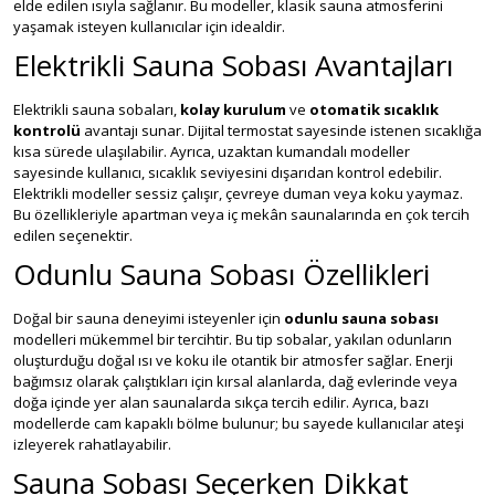
elde edilen ısıyla sağlanır. Bu modeller, klasik sauna atmosferini
yaşamak isteyen kullanıcılar için idealdir.
Elektrikli Sauna Sobası Avantajları
Elektrikli sauna sobaları,
kolay kurulum
ve
otomatik sıcaklık
kontrolü
avantajı sunar. Dijital termostat sayesinde istenen sıcaklığa
kısa sürede ulaşılabilir. Ayrıca, uzaktan kumandalı modeller
sayesinde kullanıcı, sıcaklık seviyesini dışarıdan kontrol edebilir.
Elektrikli modeller sessiz çalışır, çevreye duman veya koku yaymaz.
Bu özellikleriyle apartman veya iç mekân saunalarında en çok tercih
edilen seçenektir.
Odunlu Sauna Sobası Özellikleri
Doğal bir sauna deneyimi isteyenler için
odunlu sauna sobası
modelleri mükemmel bir tercihtir. Bu tip sobalar, yakılan odunların
oluşturduğu doğal ısı ve koku ile otantik bir atmosfer sağlar. Enerji
bağımsız olarak çalıştıkları için kırsal alanlarda, dağ evlerinde veya
doğa içinde yer alan saunalarda sıkça tercih edilir. Ayrıca, bazı
modellerde cam kapaklı bölme bulunur; bu sayede kullanıcılar ateşi
izleyerek rahatlayabilir.
Sauna Sobası Seçerken Dikkat