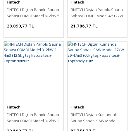
Fintech
Fintech
FINTECH Dıştan Panolu Sauna
FINTECH Dıştan Panolu Sauna
Sobası COMBİ Model 6+2kW 5-
Sobası COMBİ Model 4,5+2kW
9m3 (13,4kg taş kapasitesi)-
3-6m3 (13,1kg taş kapasitesi)-
28.090,77 TL
21.786,77 TL
ToptancıyızBiz
ToptancıyızBiz
Fintech
Fintech
FINTECH Dıştan Panolu Sauna
FINTECH Dıştan Kumandalı
Sobası COMBİ Model 3+2kW 2-
Sauna Sobası SAW Model
4m3 (12,8kg taş kapasitesi)-
27kW 29-47m3 (60kg taş
20.509,77 TL
83.751,77 TL