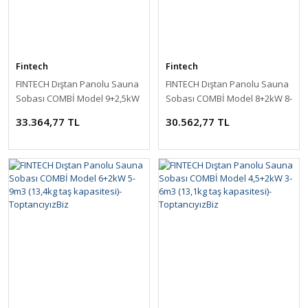
Fintech
Fintech
FINTECH Dıştan Panolu Sauna
FINTECH Dıştan Panolu Sauna
Sobası COMBİ Model 9+2,5kW
Sobası COMBİ Model 8+2kW 8-
9-13m3 (14kg taş kapasitesi)-
12m3 (14,2kg taş kapasitesi)-
33.364,77 TL
30.562,77 TL
ToptancıyızBiz
ToptancıyızBiz