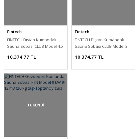
Fintech
Fintech
FINTECH Dıştan Kumandalı
FINTECH Dıştan Kumandalı
Sauna Sobası CLUB Model 4,5
Sauna Sobası CLUB Model 3
kW 3-6 m3 (20 kg taş)-
kW 2-4 m3 (20 kg taş)-
10.374,77 TL
10.374,77 TL
ToptancıyızBiz
ToptancıyızBiz
TÜKENDİ