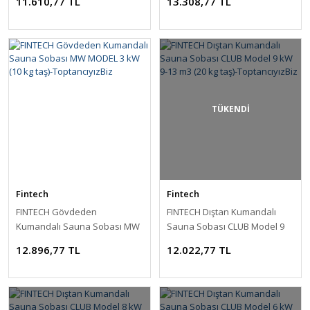
11.610,77 TL
13.308,77 TL
ToptancıyızBiz
ToptancıyızBiz
TÜKENDİ
Fintech
Fintech
FINTECH Gövdeden
FINTECH Dıştan Kumandalı
Kumandalı Sauna Sobası MW
Sauna Sobası CLUB Model 9
MODEL 3 kW (10 kg taş)-
kW 9-13 m3 (20 kg taş)-
12.896,77 TL
12.022,77 TL
ToptancıyızBiz
ToptancıyızBiz