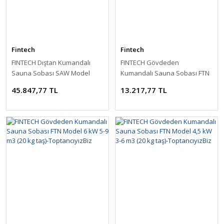
Fintech
Fintech
FINTECH Dıştan Kumandalı
FINTECH Gövdeden
Sauna Sobası SAW Model
Kumandalı Sauna Sobası FTN
10,5kW 10-15m3 (40kg taş
Model 8 kW 8-12 m3 (20 kg
45.847,77 TL
13.217,77 TL
kapasitesi)-ToptancıyızBiz
taş)-ToptancıyızBiz