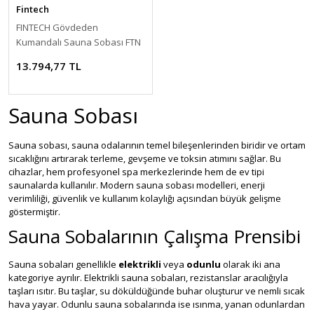
Fintech
FINTECH Gövdeden
Kumandalı Sauna Sobası FTN
Model 9 kW 9-13 m3 (20 kg
13.794,77 TL
taş)-ToptancıyızBiz
Sauna Sobası
Sauna sobası, sauna odalarının temel bileşenlerinden biridir ve ortam
sıcaklığını artırarak terleme, gevşeme ve toksin atımını sağlar. Bu
cihazlar, hem profesyonel spa merkezlerinde hem de ev tipi
saunalarda kullanılır. Modern sauna sobası modelleri, enerji
verimliliği, güvenlik ve kullanım kolaylığı açısından büyük gelişme
göstermiştir.
Sauna Sobalarının Çalışma Prensibi
Sauna sobaları genellikle
elektrikli
veya
odunlu
olarak iki ana
kategoriye ayrılır. Elektrikli sauna sobaları, rezistanslar aracılığıyla
taşları ısıtır. Bu taşlar, su döküldüğünde buhar oluşturur ve nemli sıcak
hava yayar. Odunlu sauna sobalarında ise ısınma, yanan odunlardan