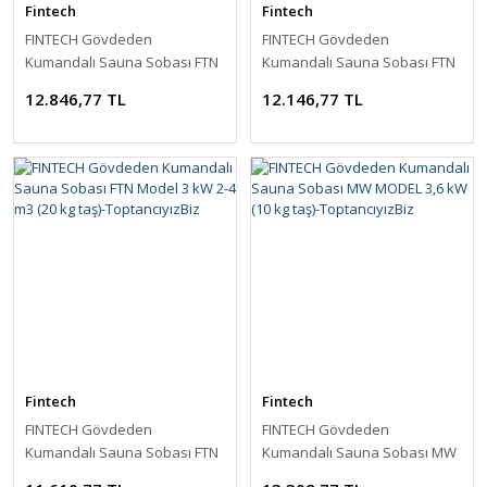
Fintech
Fintech
FINTECH Gövdeden
FINTECH Gövdeden
Kumandalı Sauna Sobası FTN
Kumandalı Sauna Sobası FTN
Model 6 kW 5-9 m3 (20 kg taş)-
Model 4,5 kW 3-6 m3 (20 kg
12.846,77 TL
12.146,77 TL
ToptancıyızBiz
taş)-ToptancıyızBiz
Fintech
Fintech
FINTECH Gövdeden
FINTECH Gövdeden
Kumandalı Sauna Sobası FTN
Kumandalı Sauna Sobası MW
Model 3 kW 2-4 m3 (20 kg taş)-
MODEL 3,6 kW (10 kg taş)-