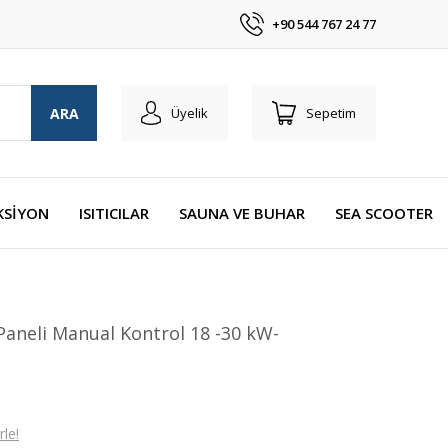
+90 544 767 24 77
ARA
Üyelik
Sepetim
KSİYON
ISITICILAR
SAUNA VE BUHAR
SEA SCOOTER
aneli Manual Kontrol 18 -30 kW-
le!