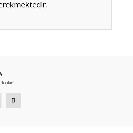
gerekmektedir.
A
lı çıkın!