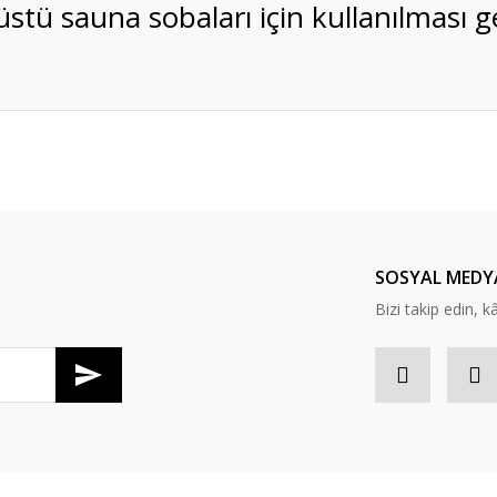
stü sauna sobaları için kullanılması 
Bu ürüne ilk yorumu siz yapın!
Yorum Yaz
SOSYAL MEDY
Bizi takip edin, kâr