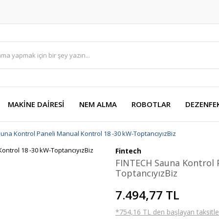
MAKİNE DAİRESİ
NEM ALMA
ROBOTLAR
DEZENFE
una Kontrol Paneli Manual Kontrol 18 -30 kW-ToptancıyızBiz
Fintech
FINTECH Sauna Kontrol P
ToptancıyızBiz
7.494,77 TL
*754,16 TL den başlayan taksitler