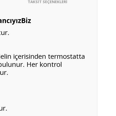
TAKSİT SEÇENEKLERİ
ncıyızBiz
tur.
elin içerisinden termostatta
 bulunur. Her kontrol
ur.
ur.