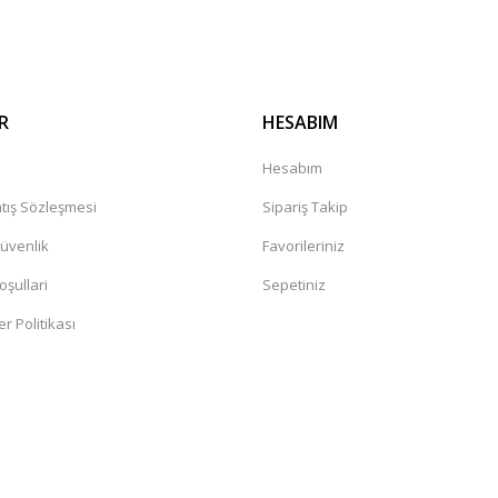
R
HESABIM
a
Hesabım
tış Sözleşmesi
Sipariş Takip
Güvenlik
Favorileriniz
oşullari
Sepetiniz
er Politikası