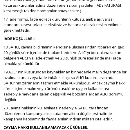
Faturası kurumlar adına düzenlenen sipariş iadeleri İADE FATURASI
kesilmediği takdirde tamamlanamayacaktır.)
17.İade formu, İade edilecek ürünlerin kutusu, ambalajı, varsa
standart aksesuarları ile eksiksiz ve hasarsız olarak teslim edilmesi
gerekmektedir.
İADE KOŞULLARI:
18.SATICI, cayma bildiriminin kendisine ulaşmasından itibaren en geç
10 günlük süre içerisinde toplam bedeli ve ALICI’yı borç altına sokan
belgeleri ALICI’ ya iade etmek ve 20 günlük süre içerisinde malı iade
almakla yükümlüdür.
19.ALICI’ nın kusurundan kaynaklanan bir nedenle malın değerinde bir
azalma olursa veya iade imkânsızlaşırsa ALICI kusuru oranında
SATICI’ nın zararlarını tazmin etmekle yükümlüdür. Ancak cayma hakkı
süresi içinde malın veya ürünün usulüne uygun kullanılması
sebebiyle meydana gelen değişiklik ve bozulmalardan ALICI sorumlu
değildir.
20.Cayma hakkının kullanılması nedeniyle SATICI tarafından
düzenlenen kampanya limit tutarının altına düşülmesi halinde
kampanya kapsamında faydalanılan indirim miktarı iptal edilir.
CAYMA HAKKI KULLANILAMAYACAK ÜRÜNLER: