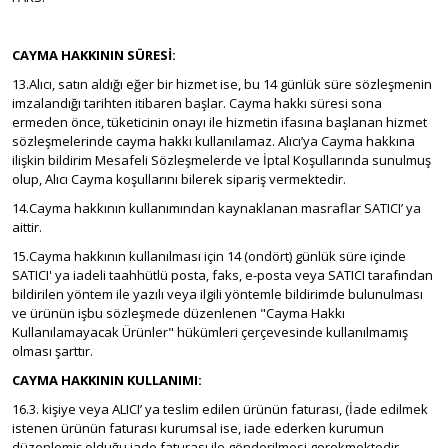
CAYMA HAKKININ SÜRESİ:
13.Alıcı, satın aldığı eğer bir hizmet ise, bu 14 günlük süre sözleşmenin
imzalandığı tarihten itibaren başlar. Cayma hakkı süresi sona
ermeden önce, tüketicinin onayı ile hizmetin ifasına başlanan hizmet
sözleşmelerinde cayma hakkı kullanılamaz. Alıcı’ya Cayma hakkına
ilişkin bildirim Mesafeli Sözleşmelerde ve İptal Koşullarında sunulmuş
olup, Alıcı Cayma koşullarını bilerek sipariş vermektedir.
14.Cayma hakkının kullanımından kaynaklanan masraflar SATICI’ ya
aittir.
15.Cayma hakkının kullanılması için 14 (ondört) günlük süre içinde
SATICI' ya iadeli taahhütlü posta, faks, e-posta veya SATICI tarafından
bildirilen yöntem ile yazılı veya ilgili yöntemle bildirimde bulunulması
ve ürünün işbu sözleşmede düzenlenen "Cayma Hakkı
Kullanılamayacak Ürünler" hükümleri çerçevesinde kullanılmamış
olması şarttır.
CAYMA HAKKININ KULLANIMI:
16.3. kişiye veya ALICI’ ya teslim edilen ürünün faturası, (İade edilmek
istenen ürünün faturası kurumsal ise, iade ederken kurumun
düzenlemiş olduğu iade faturası ile gönderilmesi gerekmektedir.