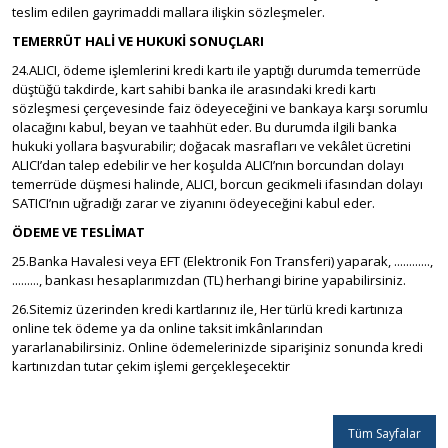
teslim edilen gayrimaddi mallara ilişkin sözleşmeler.
TEMERRÜT HALİ VE HUKUKİ SONUÇLARI
24.ALICI, ödeme işlemlerini kredi kartı ile yaptığı durumda temerrüde
düştüğü takdirde, kart sahibi banka ile arasındaki kredi kartı
sözleşmesi çerçevesinde faiz ödeyeceğini ve bankaya karşı sorumlu
olacağını kabul, beyan ve taahhüt eder. Bu durumda ilgili banka
hukuki yollara başvurabilir; doğacak masrafları ve vekâlet ücretini
ALICI’dan talep edebilir ve her koşulda ALICI’nın borcundan dolayı
temerrüde düşmesi halinde, ALICI, borcun gecikmeli ifasından dolayı
SATICI’nın uğradığı zarar ve ziyanını ödeyeceğini kabul eder.
ÖDEME VE TESLİMAT
25.Banka Havalesi veya EFT (Elektronik Fon Transferi) yaparak, ............,
........., bankası hesaplarımızdan (TL) herhangi birine yapabilirsiniz.
26.Sitemiz üzerinden kredi kartlarınız ile, Her türlü kredi kartınıza
online tek ödeme ya da online taksit imkânlarından
yararlanabilirsiniz. Online ödemelerinizde siparişiniz sonunda kredi
kartınızdan tutar çekim işlemi gerçekleşecektir
Tüm Sayfalar