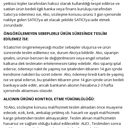
yetkisiz kişiler tarafından haksız olarak kullanıldığı tespit edilirse ve
satılan ürün bedeli ilgili banka veya finans kuruluşu tarafından
Satıcı'ya ödenmez ise, Alıcı, sözleşme konusu ürünü 3 gün içerisinde
nakliye gideri SATICI’ya ait olacak şekilde SATICI’ya iade etmek
zorundadır.
ÖNGÖRÜLEMEYEN SEBEPLERLE ÜRÜN SÜRESİNDE TESLİM
EDİLEMEZ İSE:
9.Satıcı’nın öngöremeyeceği mücbir sebepler oluşursa ve ürün
süresinde teslim edilemez ise, durum Alıcı’ya bildirilir. Alıcı, siparişin
iptalini, ürünün benzeri ile değiştirilmesini veya engel ortadan
kalkana dek teslimatın ertelenmesini talep edebilir. Alıcı siparişi iptal
ederse; ödemeyi nakit ile yapmış ise iptalinden itibaren 14 gün içinde
kendisine nakden bu ücret ödenir. Alıcı, ödemeyi kredi kartı ile yapmış
ise ve iptal ederse, bu iptalden itibaren yine 14 gün içinde ürün bedeli
bankaya iade edilir, ancak bankanın alıcının hesabına 2-3 hafta
içerisinde aktarması olasıdır.
ALICININ ÜRÜNÜ KONTROL ETME YÜKÜMLÜLÜĞÜ:
10.Alıcı, sözleşme konusu mal/hizmeti teslim almadan önce muayene
edecek; ezik, kırık, ambalajı yırtılmış vb. hasarlı ve ayıplı mal/hizmeti
kargo şirketinden teslim almayacaktır. Teslim alınan mal/hizmetin
hasarsız ve sağlam olduğu kabul edilecektir. ALICI , Teslimden sonra