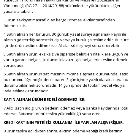
Tüketicinin Korunması Hakkında Kanun ve Mesafeli Sözleşmeler
Yönetmeliği (RG:27.11.2014/29188) hükümleri ile yürürlükteki diğer
yasalara tabidir.
3.Ürün sevkiyat masrafı olan kargo ücretleri alıcılar tarafından
ödenecektir.
4.Satın alınan her bir ürün, 30 günlük yasal süreyi aşmamak kaydı ile
alıcının gösterdiği adresteki kişi ve/veya kuruluşa teslim edilir. Bu süre
içinde ürün teslim edilmez ise, Alıcılar sözleşmeyi sona erdirebilir.
5.Satın alınan ürün, eksiksiz ve siparişte belirtilen niteliklere uygun ve
varsa garanti belgesi, kullanım kılavuzu gibi belgelerle teslim edilmek
zorundadır.
6.Satın alınan ürünün satılmasının imkansızlaşması durumunda, satıcı
bu durumu öğrendiğinden itibaren 3 gün içinde yazılı olarak alıcıya bu
durumu bildirmek zorundadır. 14 gün içinde de toplam bedel Alıcı’ya
iade edilmek zorundadır.
SATIN ALINAN ÜRÜN BEDELİ ÖDENMEZ İSE:
7.Alıcı, satın aldığı ürün bedelini ödemez veya banka kayıtlarında iptal
ederse, Satıcının ürünü teslim yükümlülüğü sona erer.
KREDİ KARTININ YETKİSİZ KULLANIMI İLE YAPILAN ALIŞVERİŞLER:
8.Ürün teslim edildikten sonra, alıcının ödeme yaptığı kredi kartının