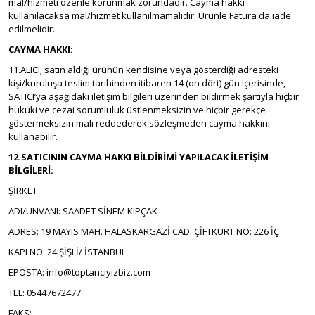
mal/hizmeti özenle korunmak zorundadır. Cayma hakkı
kullanılacaksa mal/hizmet kullanılmamalıdır. Ürünle Fatura da iade
edilmelidir.
CAYMA HAKKI:
11.ALICI; satın aldığı ürünün kendisine veya gösterdiği adresteki
kişi/kuruluşa teslim tarihinden itibaren 14 (on dört) gün içerisinde,
SATICI’ya aşağıdaki iletişim bilgileri üzerinden bildirmek şartıyla hiçbir
hukuki ve cezai sorumluluk üstlenmeksizin ve hiçbir gerekçe
göstermeksizin malı reddederek sözleşmeden cayma hakkını
kullanabilir.
12.SATICININ CAYMA HAKKI BİLDİRİMİ YAPILACAK İLETİŞİM
BİLGİLERİ:
ŞİRKET
ADI/UNVANI: SAADET SİNEM KIPÇAK
ADRES: 19 MAYIS MAH. HALASKARGAZİ CAD. ÇİFTKURT NO: 226 İÇ
KAPI NO: 24 ŞİŞLİ/ İSTANBUL
EPOSTA: info@toptanciyizbiz.com
TEL: 05447672477
FAKS: