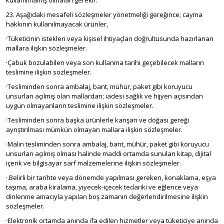
kullanılmamış olmaları gerekir.
23. Aşağıdaki mesafeli sözleşmeler yönetmeliği gereğince; cayma
hakkının kullanılmayacak ürünler,
·Tüketicinin istekleri veya kişisel ihtiyaçları doğrultusunda hazırlanan
mallara ilişkin sözleşmeler.
·Çabuk bozulabilen veya son kullanma tarihi geçebilecek malların
teslimine ilişkin sözleşmeler.
·Tesliminden sonra ambalaj, bant, mühür, paket gibi koruyucu
unsurları açılmış olan mallardan; iadesi sağlık ve hijyen açısından
uygun olmayanların teslimine ilişkin sözleşmeler.
·Tesliminden sonra başka ürünlerle karışan ve doğası gereği
ayrıştırılması mümkün olmayan mallara ilişkin sözleşmeler.
·Malın tesliminden sonra ambalaj, bant, mühür, paket gibi koruyucu
unsurları açılmış olması halinde maddi ortamda sunulan kitap, dijital
içerik ve bilgisayar sarf malzemelerine ilişkin sözleşmeler.
·.Belirli bir tarihte veya dönemde yapılması gereken, konaklama, eşya
taşıma, araba kiralama, yiyecek-içecek tedariki ve eğlence veya
dinlenme amacıyla yapılan boş zamanın değerlendirilmesine ilişkin
sözleşmeler.
·Elektronik ortamda anında ifa edilen hizmetler veya tüketiciye anında