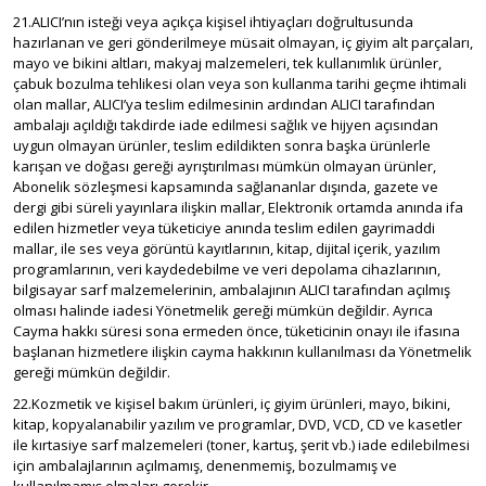
21.ALICI’nın isteği veya açıkça kişisel ihtiyaçları doğrultusunda
hazırlanan ve geri gönderilmeye müsait olmayan, iç giyim alt parçaları,
mayo ve bikini altları, makyaj malzemeleri, tek kullanımlık ürünler,
çabuk bozulma tehlikesi olan veya son kullanma tarihi geçme ihtimali
olan mallar, ALICI’ya teslim edilmesinin ardından ALICI tarafından
ambalajı açıldığı takdirde iade edilmesi sağlık ve hijyen açısından
uygun olmayan ürünler, teslim edildikten sonra başka ürünlerle
karışan ve doğası gereği ayrıştırılması mümkün olmayan ürünler,
Abonelik sözleşmesi kapsamında sağlananlar dışında, gazete ve
dergi gibi süreli yayınlara ilişkin mallar, Elektronik ortamda anında ifa
edilen hizmetler veya tüketiciye anında teslim edilen gayrimaddi
mallar, ile ses veya görüntü kayıtlarının, kitap, dijital içerik, yazılım
programlarının, veri kaydedebilme ve veri depolama cihazlarının,
bilgisayar sarf malzemelerinin, ambalajının ALICI tarafından açılmış
olması halinde iadesi Yönetmelik gereği mümkün değildir. Ayrıca
Cayma hakkı süresi sona ermeden önce, tüketicinin onayı ile ifasına
başlanan hizmetlere ilişkin cayma hakkının kullanılması da Yönetmelik
gereği mümkün değildir.
22.Kozmetik ve kişisel bakım ürünleri, iç giyim ürünleri, mayo, bikini,
kitap, kopyalanabilir yazılım ve programlar, DVD, VCD, CD ve kasetler
ile kırtasiye sarf malzemeleri (toner, kartuş, şerit vb.) iade edilebilmesi
için ambalajlarının açılmamış, denenmemiş, bozulmamış ve