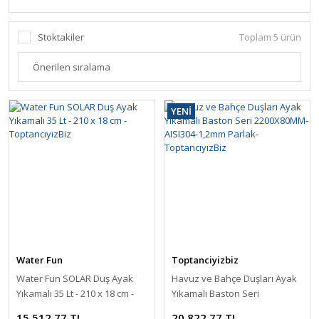
Stoktakiler
Toplam 5 ürün
YENİ
Water Fun
Toptanciyizbiz
Water Fun SOLAR Duş Ayak
Havuz ve Bahçe Duşları Ayak
Yıkamalı 35 Lt - 210 x 18 cm -
Yıkamalı Baston Seri
ToptancıyızBiz
2200X80MM-AISI304-1,2mm
15.512,77 TL
20.822,77 TL