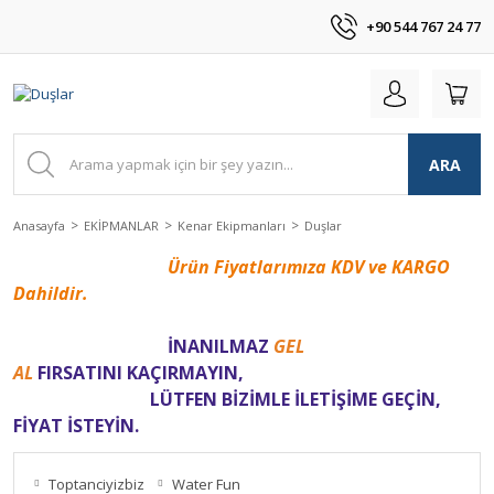
+90 544 767 24 77
ARA
Anasayfa
EKİPMANLAR
Kenar Ekipmanları
Duşlar
Ürün Fiyatlarımıza KDV ve KARGO
Dahildir.
İNANILMAZ
GEL
AL
FIRSATINI
KAÇIRMAYIN,
LÜTFEN BİZİMLE İLETİŞİME GEÇİN,
FİYAT İSTEYİN.
Toptanciyizbiz
Water Fun