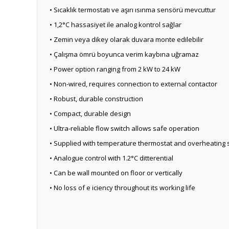
• Sıcaklık termostatı ve aşırı ısınma sensörü mevcuttur
• 1,2°C hassasiyet ile analog kontrol sağlar
• Zemin veya dikey olarak duvara monte edilebilir
• Çalışma ömrü boyunca verim kaybına uğramaz
• Power option ranging from 2 kW to 24 kW
• Non-wired, requires connection to external contactor
• Robust, durable construction
• Compact, durable design
• Ultra-reliable flow switch allows safe operation
• Supplied with temperature thermostat and overheating
• Analogue control with 1.2°C ditterential
• Can be wall mounted on floor or vertically
• No loss of e iciency throughout its working life