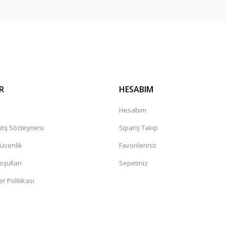
R
HESABIM
a
Hesabım
tış Sözleşmesi
Sipariş Takip
Güvenlik
Favorileriniz
oşullari
Sepetiniz
er Politikası