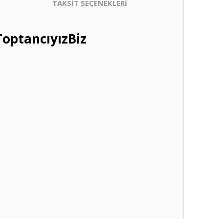
TAKSİT SEÇENEKLERİ
optancıyızBiz