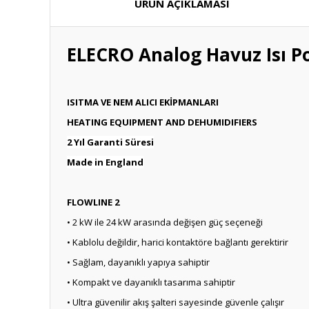
ÜRÜN AÇIKLAMASI
ELECRO Analog Havuz Isı P
ISITMA ­VE ­NEM ­ALICI ­EKİPMANLARI
HEATING EQUIPMENT AND DEHUMIDIFIERS
2 Yıl Garanti Süresi
Made in England
FLOWLINE 2
• 2 kW ile 24 kW arasında değişen güç seçeneği
• Kablolu değildir, harici kontaktöre bağlantı gerektirir
• Sağlam, dayanıklı yapıya sahiptir
• Kompakt ve dayanıklı tasarıma sahiptir
• Ultra güvenilir akış şalteri sayesinde güvenle çalışır