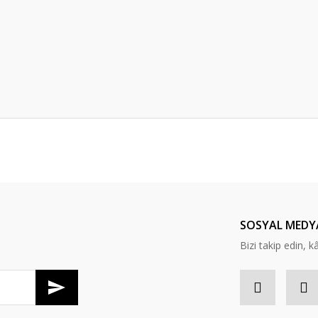
Bu ürüne ilk yorumu siz yapın!
Yorum Yaz
SOSYAL MEDY
Bizi takip edin, kâr