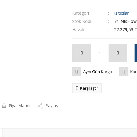
Kategori
Isıtıcılar
Stok Kodu
71-NIsFlow
Havale
27.279,53 T
Aynı Gün Kargo
Kar
Karşılaştır
Fiyat Alarmı
Paylaş