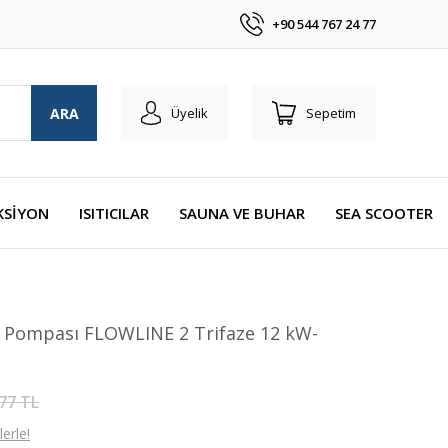
+90 544 767 24 77
ARA
Üyelik
Sepetim
KSİYON
ISITICILAR
SAUNA VE BUHAR
SEA SCOOTER
ı Pompası FLOWLINE 2 Trifaze 12 kW-
77 TL
erle!