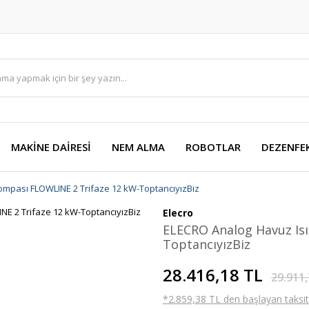
MAKİNE DAİRESİ
NEM ALMA
ROBOTLAR
DEZENFE
ompası FLOWLINE 2 Trifaze 12 kW-ToptancıyızBiz
Elecro
ELECRO Analog Havuz Is
ToptancıyızBiz
28.416,18 TL
29.911,
*2.859,38 TL den başlayan taksitl