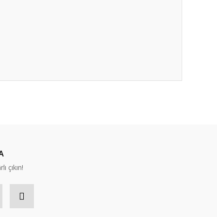
A
lı çıkın!