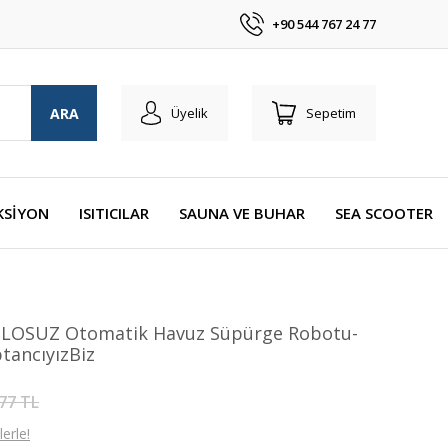
+90 544 767 24 77
ARA
Üyelik
Sepetim
KSİYON
ISITICILAR
SAUNA VE BUHAR
SEA SCOOTER
ABLOSUZ Otomatik Havuz Süpürge Robotu-
tancıyızBiz
77 TL
erle!