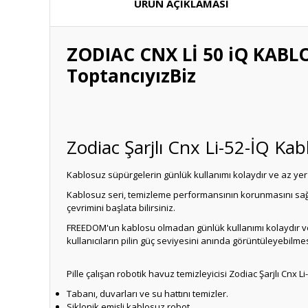
ÜRÜN AÇIKLAMASI
ZODIAC CNX Lİ 50 iQ KABLO
ToptancıyızBiz
Zodiac Şarjlı Cnx Li-52-İQ K
Kablosuz süpürgelerin günlük kullanımı kolaydır ve az ye
Kablosuz seri, temizleme performansının korunmasını sağlam
çevrimini başlata bilirsiniz.
FREEDOM'un kablosu olmadan günlük kullanımı kolaydır ve 
kullanıcıların pilin güç seviyesini anında görüntüleyebil
Pille çalışan robotik havuz temizleyicisi Zodiac Şarjlı Cnx
Tabanı, duvarları ve su hattını temizler.
Siklonik emişli kablosuz robot.