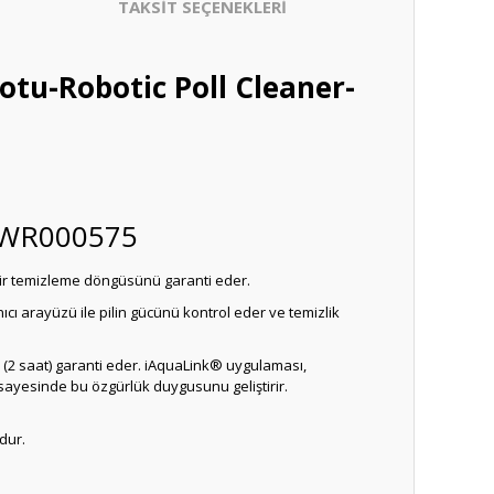
TAKSİT SEÇENEKLERİ
u-Robotic Poll Cleaner-
u: WR000575
bir temizleme döngüsünü garanti eder.
cı arayüzü ile pilin gücünü kontrol eder ve temizlik
(2 saat) garanti eder. iAquaLink® uygulaması,
 sayesinde bu özgürlük duygusunu geliştirir.
dur.