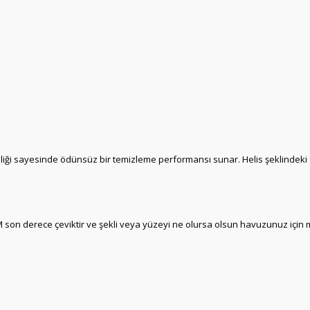
ği sayesinde ödünsüz bir temizleme performansı sunar. Helis şeklindeki fırç
OM son derece çeviktir ve şekli veya yüzeyi ne olursa olsun havuzunuz içi