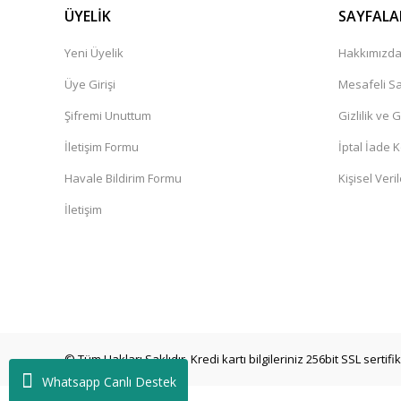
ÜYELİK
SAYFALA
Yeni Üyelik
Hakkımızd
Üye Girişi
Mesafeli Sa
Şifremi Unuttum
Gizlilik ve 
İletişim Formu
İptal İade K
Havale Bildirim Formu
Kişisel Veril
İletişim
© Tüm Hakları Saklıdır. Kredi kartı bilgileriniz 256bit SSL sertif
Whatsapp Canlı Destek