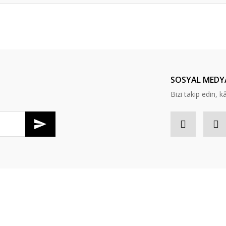
Bu ürüne ilk yorumu siz yapın!
Yorum Yaz
SOSYAL MEDY
Bizi takip edin, kâr