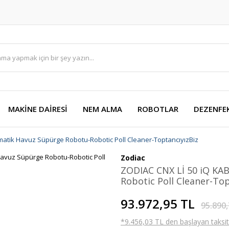
MAKİNE DAİRESİ
NEM ALMA
ROBOTLAR
DEZENFE
atik Havuz Süpürge Robotu-Robotic Poll Cleaner-ToptancıyızBiz
Zodiac
ZODIAC CNX Lİ 50 iQ K
Robotic Poll Cleaner-Top
93.972,95 TL
95.890,
*9.456,03 TL den başlayan taksitl