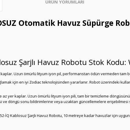
ÜRÜN YORUMLARI
SUZ Otomatik Havuz Süpürge Robot
ablosuz Şarjlı Havuz Robotu Stok Kod
r kaplar. Uzun ömürlü lityum iyon pil, performanstan ödün vermeden tam 
ak için en iyi Zodiac teknolojisinden yararlanır. Robot üzerindeki kullanı
az yer kaplar. Uzun ömürlü lityum iyon pili, tam bir temizleme döngüsünü 
mesi ve döngü sonu bildirimlerine veya uzaktan güncellemelere erişebilmesi
 Li-52-İQ Kablosuz Şarjlı Havuz Robotu, 10 metreye kadar havuzlar için uygun