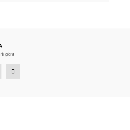
A
lı çıkın!