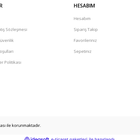
R
HESABIM
a
Hesabım
tış Sözleşmesi
Sipariş Takip
Güvenlik
Favorileriniz
oşullari
Sepetiniz
er Politikası
ikası ile korunmaktadır.
ile
ideasoft
e-