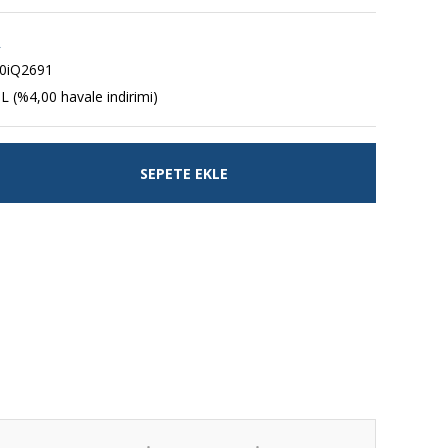
R
0iQ2691
L (%4,00 havale indirimi)
SEPETE EKLE