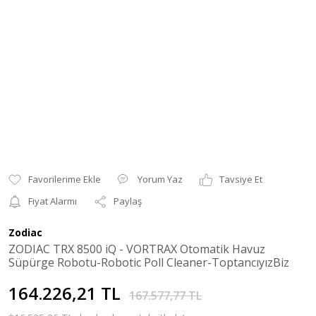
Yorum Yaz
Tavsiye Et
Fiyat Alarmı
Paylaş
Zodiac
ZODIAC TRX 8500 iQ - VORTRAX Otomatik Havuz
Süpürge Robotu-Robotic Poll Cleaner-ToptancıyızBiz
164.226,21 TL
167.577,77 TL