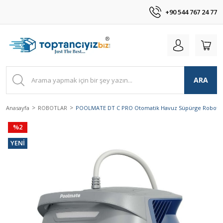
+90 544 767 24 77
ARA
Anasayfa
ROBOTLAR
POOLMATE DT C PRO Otomatik Havuz Süpürge Robotu-Ro
%2
YENİ