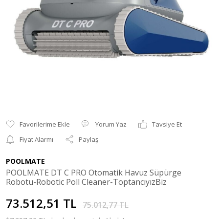
Yorum Yaz
Tavsiye Et
Fiyat Alarmı
Paylaş
POOLMATE
POOLMATE DT C PRO Otomatik Havuz Süpürge
Robotu-Robotic Poll Cleaner-ToptancıyızBiz
73.512,51 TL
75.012,77 TL