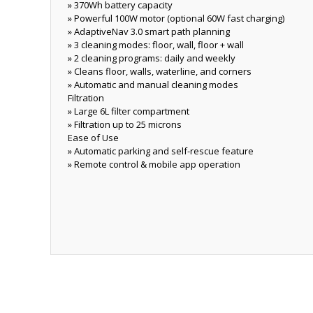
» 370Wh battery capacity
» Powerful 100W motor (optional 60W fast charging)
» AdaptiveNav 3.0 smart path planning
» 3 cleaning modes: floor, wall, floor + wall
» 2 cleaning programs: daily and weekly
» Cleans floor, walls, waterline, and corners
» Automatic and manual cleaning modes
Filtration
» Large 6L filter compartment
» Filtration up to 25 microns
Ease of Use
» Automatic parking and self-rescue feature
» Remote control & mobile app operation