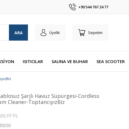
+90 544 767 24 77
ARA
Üyelik
Sepetim
KSİYON
ISITICILAR
SAUNA VE BUHAR
SEA SCOOTER
ıyızBiz
blosuz Şarjlı Havuz Süpürgesi-Cordless
um Cleaner-ToptancıyızBiz
20,77 TL
lerle!