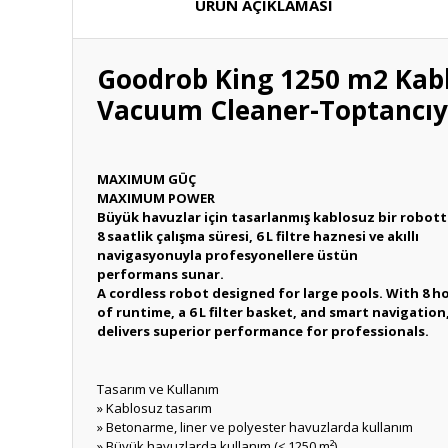
ÜRÜN AÇIKLAMASI
Goodrob King 1250 m2 Kabl
Vacuum Cleaner-Toptancıy
MAXIMUM GÜÇ
MAXIMUM POWER
Büyük havuzlar için tasarlanmış kablosuz bir robott
8 saatlik çalışma süresi, 6 L filtre haznesi ve akıllı
navigasyonuyla profesyonellere üstün
performans sunar.
A cordless robot designed for large pools. With 8 h
of runtime, a 6 L filter basket, and smart navigation,
delivers superior performance for professionals.
Tasarım ve Kullanım
» Kablosuz tasarım
» Betonarme, liner ve polyester havuzlarda kullanım
» Büyük havuzlarda kullanım (≤ 1250 m²)