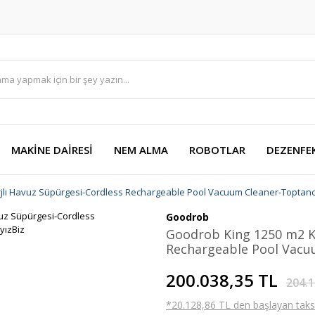
MAKİNE DAİRESİ
NEM ALMA
ROBOTLAR
DEZENFE
jlı Havuz Süpürgesi-Cordless Rechargeable Pool Vacuum Cleaner-Toptanc
Goodrob
Goodrob King 1250 m2 Ka
Rechargeable Pool Vacu
200.038,35 TL
204.1
*20.128,86 TL den başlayan taksit