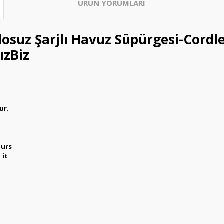
ÜRÜN YORUMLARI
osuz Şarjlı Havuz Süpürgesi-Cordl
ızBiz
ur.
ours
 it