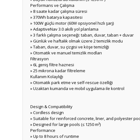
Performans ve Çalışma
» 8 saate kadar çalışma süresi
» 370Wh batarya kapasitesi
» 100W güçlü motor (60W opsiyonel hızlı şarj)
» AdaptiveNav 3.0 akıllı yol planlama
» 3 farklı çalışma seçeneği: taban, duvar, taban + duvar
» Günlük ve haftalık olmak üzere 2 temizlik modu
» Taban, duvar, su çizgisi ve köşe temizliği
» Otomatik ve manuel temizlik modları
Filtrasyon
» 6L geniş filtre haznesi
» 25 mikrona kadar filtreleme
Kullanım Kolaylığı
» Otomatik park etme ve self-rescue özelliği
» Uzaktan kumanda ve mobil uygulama ile kontrol
Design & Compatibility
» Cordless design
» Suitable for reinforced concrete, liner, and polyester po
» Designed for large pools (≤ 1250 m²)
Performance
» Up to 8 hours of runtime