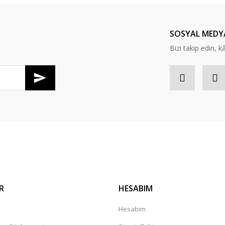
Yorum Yaz
SOSYAL MEDY
Bizi takip edin, kâr
R
HESABIM
a
Hesabım