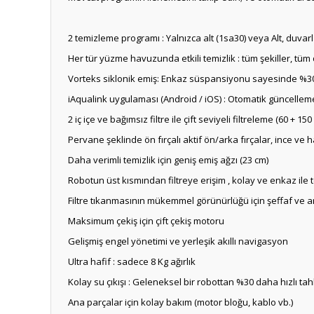
2 temizleme programı : Yalnızca alt (1sa30) veya Alt, duvarl
Her tür yüzme havuzunda etkili temizlik : tüm şekiller, tü
Vorteks siklonik emiş: Enkaz süspansiyonu sayesinde %30
iAqualink uygulaması (Android / iOS) : Otomatik güncell
2 iç içe ve bağımsız filtre ile çift seviyeli filtreleme (60 + 15
Pervane şeklinde ön fırçalı aktif ön/arka fırçalar, ince ve
Daha verimli temizlik için geniş emiş ağzı (23 cm)
Robotun üst kısmından filtreye erişim , kolay ve enkaz il
Filtre tıkanmasının mükemmel görünürlüğü için şeffaf ve 
Maksimum çekiş için çift çekiş motoru
Gelişmiş engel yönetimi ve yerleşik akıllı navigasyon
Ultra hafif : sadece 8 Kg ağırlık
Kolay su çıkışı : Geleneksel bir robottan %30 daha hızlı tah
Ana parçalar için kolay bakım (motor bloğu, kablo vb.)