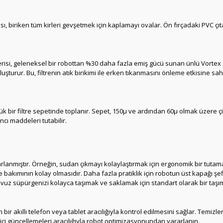
biriken tüm kirleri gevşetmek için kaplamayı ovalar. Ön fırçadaki PVC çıtal
risi, geleneksel bir robottan %30 daha fazla emiş gücü sunan ünlü Vortex sik
şturur. Bu, filtrenin atık birikimi ile erken tıkanmasını önleme etkisine 
yük bir filtre sepetinde toplanır. Sepet, 150μ ve ardından 60μ olmak üzere 
ncı maddeleri tutabilir.
lanmıştır. Örneğin, sudan çıkmayı kolaylaştırmak için ergonomik bir tutamağa
kle bakımının kolay olmasıdır. Daha fazla pratiklik için robotun üst kapağı 
havuz süpürgenizi kolayca taşımak ve saklamak için standart olarak bir taşı
 bir akıllı telefon veya tablet aracılığıyla kontrol edilmesini sağlar. Temi
ici güncellemeleri aracılığıyla robot optimizasyonundan yararlanın.