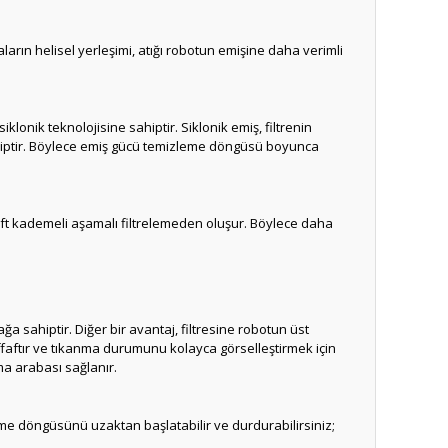
arın helisel yerleşimi, atığı robotun emişine daha verimli
lonik teknolojisine sahiptir. Siklonik emiş, filtrenin
sahiptir. Böylece emiş gücü temizleme döngüsü boyunca
çift kademeli aşamalı filtrelemeden oluşur. Böylece daha
 sahiptir. Diğer bir avantaj, filtresine robotun üst
şeffaftır ve tıkanma durumunu kolayca görselleştirmek için
ma arabası sağlanır.
zleme döngüsünü uzaktan başlatabilir ve durdurabilirsiniz;