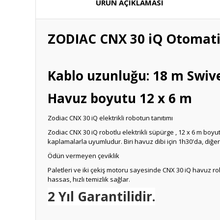
ÜRÜN AÇIKLAMASI
ZODIAC CNX 30 iQ Otomatik
Kablo uzunluğu: 18 m Swiv
Havuz boyutu 12 x 6 m
Zodiac CNX 30 iQ elektrikli robotun tanıtımı
Zodiac CNX 30 iQ robotlu elektrikli süpürge , 12 x 6 m boy
kaplamalarla uyumludur. Biri havuz dibi için 1h30'da, diğer
Ödün vermeyen çeviklik
Paletleri ve iki çekiş motoru sayesinde CNX 30 iQ havuz r
hassas, hızlı temizlik sağlar.
2 Yıl Garantilidir.