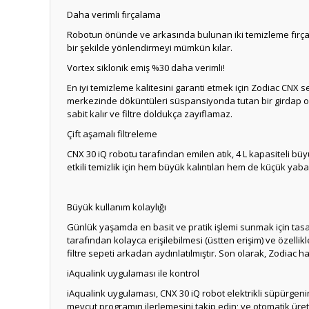
Daha verimli fırçalama
Robotun önünde ve arkasında bulunan iki temizleme fırçası, 
bir şekilde yönlendirmeyi mümkün kılar.
Vortex siklonik emiş %30 daha verimli!
En iyi temizleme kalitesini garanti etmek için Zodiac CNX se
merkezinde döküntüleri süspansiyonda tutan bir girdap olu
sabit kalır ve filtre doldukça zayıflamaz.
Çift aşamalı filtreleme
CNX 30 iQ robotu tarafından emilen atık, 4 L kapasiteli bü
etkili temizlik için hem büyük kalıntıları hem de küçük yaba
Büyük kullanım kolaylığı
Günlük yaşamda en basit ve pratik işlemi sunmak için tasar
tarafından kolayca erişilebilmesi (üstten erişim) ve özelli
filtre sepeti arkadan aydınlatılmıştır. Son olarak, Zodiac 
iAqualink uygulaması ile kontrol
iAqualink uygulaması, CNX 30 iQ robot elektrikli süpürgenin
mevcut programın ilerlemesini takip edin; ve otomatik üret