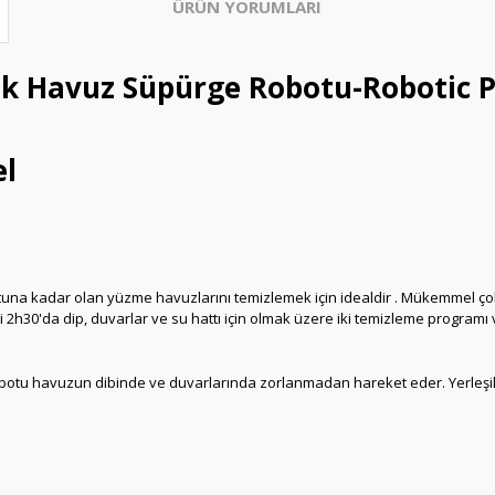
ÜRÜN YORUMLARI
 Havuz Süpürge Robotu-Robotic Po
el
utuna kadar olan yüzme havuzlarını temizlemek için idealdir . Mükemmel çok
i 2h30'da dip, duvarlar ve su hattı için olmak üzere iki temizleme programı 
obotu havuzun dibinde ve duvarlarında zorlanmadan hareket eder. Yerleşik