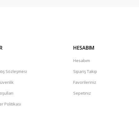
R
HESABIM
a
Hesabım
tış Sözleşmesi
Sipariş Takip
Güvenlik
Favorileriniz
oşullari
Sepetiniz
er Politikası