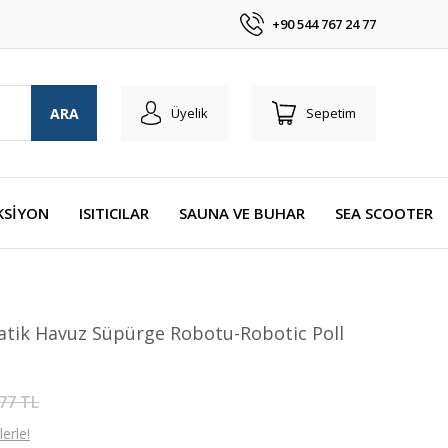
+90 544 767 24 77
ARA
Üyelik
Sepetim
KSİYON
ISITICILAR
SAUNA VE BUHAR
SEA SCOOTER
tik Havuz Süpürge Robotu-Robotic Poll
77 TL
erle!