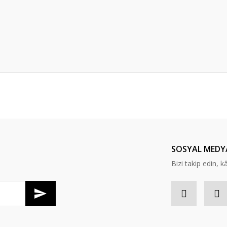
Bu ürüne ilk yorumu siz yapın!
Yorum Yaz
SOSYAL MEDY
Bizi takip edin, kâr