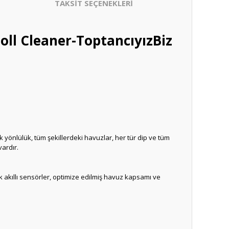
TAKSİT SEÇENEKLERİ
ll Cleaner-ToptancıyızBiz
 yönlülük, tüm şekillerdeki havuzlar, her tür dip ve tüm
vardır.
 akıllı sensörler, optimize edilmiş havuz kapsamı ve