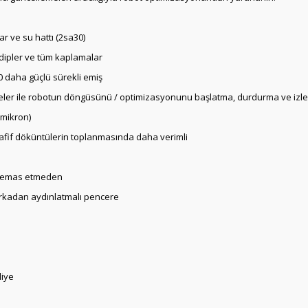
ar ve su hattı (2sa30)
m dipler ve tüm kaplamalar
 daha güçlü sürekli emiş
emeler ile robotun döngüsünü / optimizasyonunu başlatma, durdurma ve iz
0 mikron)
 hafif döküntülerin toplanmasında daha verimli
e temas etmeden
arkadan aydınlatmalı pencere
liye