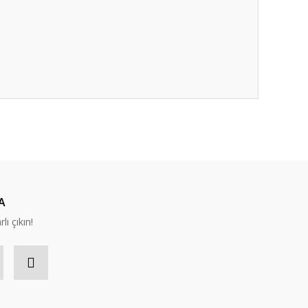
A
lı çıkın!