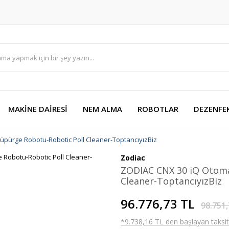
MAKİNE DAİRESİ
NEM ALMA
ROBOTLAR
DEZENFE
pürge Robotu-Robotic Poll Cleaner-ToptancıyızBiz
Zodiac
ZODIAC CNX 30 iQ Otoma
Cleaner-ToptancıyızBiz
96.776,73 TL
98.751,
*9.738,16 TL den başlayan taksitl