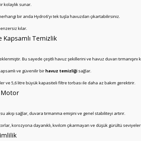
r kolaylık sunar.
rhangi bir anda Hydro6'yı tek tuşla havuzdan çıkartabilirsiniz.
enzersiz kılar.
ile Kapsamlı Temizlik
lenmiştir. Bu sayede çeşitli havuz şekillerini ve havuz duvarı tırmanışını kol
e kapsamlı ve güvenilir bir
havuz temizliği
sağlar.
r ve 5,6 litre büyük kapasiteli filtre torbası ile daha az bakım gerektirir.
z Motor
ir su akışı sağlar, duvara tırmanma emişini ve genel stabiliteyi artırır.
torlar, korozyona dayanıklı, kıvılcım çıkarmayan ve düşük gürültü seviyeler
mlilik