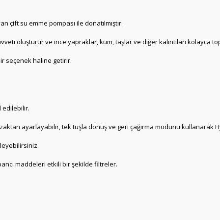
n çift su emme pompası ile donatılmıştır.
veti oluşturur ve ince yapraklar, kum, taşlar ve diğer kalıntıları kolayca top
r seçenek haline getirir.
edilebilir.
aktan ayarlayabilir, tek tuşla dönüş ve geri çağırma modunu kullanarak Hy
eyebilirsiniz.
ncı maddeleri etkili bir şekilde filtreler.