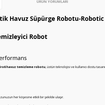
ÜRÜN YORUMLARI
k Havuz Süpürge Robotu-Robotic P
mizleyici Robot
 Performans
dro6 havuz temizleme robotu
, üstün teknolojisi ve kullanıcı dostu tasa
zunuzun her köşesine etkili bir şekilde ulaşır.