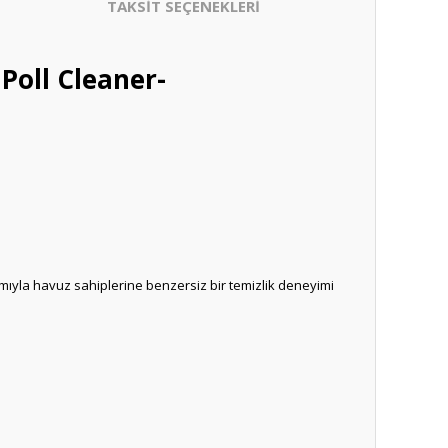
TAKSİT SEÇENEKLERİ
oll Cleaner-
rımıyla havuz sahiplerine benzersiz bir temizlik deneyimi