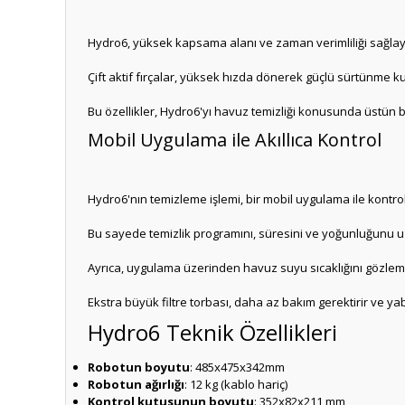
Hydro6, yüksek kapsama alanı ve zaman verimliliği sağlaya
Çift aktif fırçalar, yüksek hızda dönerek güçlü sürtünme kuv
Bu özellikler, Hydro6'yı havuz temizliği konusunda üstün bi
Mobil Uygulama ile Akıllıca Kontrol
Hydro6'nın temizleme işlemi, bir mobil uygulama ile kontrol 
Bu sayede temizlik programını, süresini ve yoğunluğunu uz
Ayrıca, uygulama üzerinden havuz suyu sıcaklığını gözleml
Ekstra büyük filtre torbası, daha az bakım gerektirir ve yaba
Hydro6 Teknik Özellikleri
Robotun boyutu
: 485x475x342mm
Robotun ağırlığı
: 12 kg (kablo hariç)
Kontrol kutusunun boyutu
: 352x82x211 mm