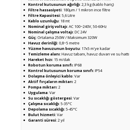
Kontrol kutusunun ağırlığı
: 2,3 kg (kablo hariç)
Filtre hassasiyeti
: 180µm / 1 mikron ince filtre
Filtre Kapasitesi:
5,6 Litre
Kablo uzunluğu
: 18 mt
Nominal giriş voltajı
: AC 100~240V, 50-60Hz
Nominal çalışma voltajı
: DC 24V
Güç
: Ortalama 250W / Maksimum 320W
Havuz derinliği
: 0,8~5 metre
Yüzme havuzunun boyutu
: 17x5 m'ye kadar
Temizleme alanı
: Havuz tabanı, havuz duvarı ve su hattı
Hareket hızı
: 15 m/dak
Robotun koruma sınıfı
: IP68
Kontrol kutusunun koruma sınıfı
: IP54
Dolaşma önleyici kablo
: Var
Aktif fırçaların miktarı
: 2
Pompa miktarı
: 2
Uygulama
: Var
Su sıcaklığı göstergesi
: Var
Çalışma sıcaklığı
: 5-35°C
Depolama sıcaklığı
: 5-45°C
Bulut hizmeti
: Var
Garanti süresi
: 2 yıl