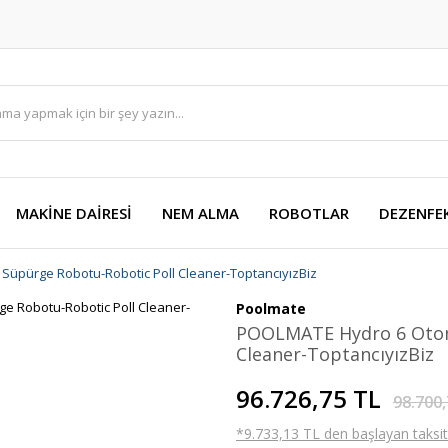
MAKİNE DAİRESİ
NEM ALMA
ROBOTLAR
DEZENFE
üpürge Robotu-Robotic Poll Cleaner-ToptancıyızBiz
Poolmate
POOLMATE Hydro 6 Otom
Cleaner-ToptancıyızBiz
96.726,75 TL
98.700,
*9.733,13 TL den başlayan taksitl