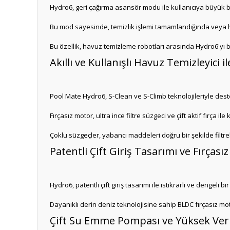
Hydro6, geri çağırma asansör modu ile kullanıcıya büyük bi
Bu mod sayesinde, temizlik işlemi tamamlandığında veya he
Bu özellik, havuz temizleme robotları arasında Hydro6'yı b
Akıllı ve Kullanışlı Havuz Temizleyici 
Pool Mate Hydro6, S-Clean ve S-Climb teknolojileriyle destek
Fırçasız motor, ultra ince filtre süzgeci ve çift aktif fırça il
Çoklu süzgeçler, yabancı maddeleri doğru bir şekilde filtrele
Patentli Çift Giriş Tasarımı ve Fırçası
Hydro6, patentli çift giriş tasarımı ile istikrarlı ve dengeli b
Dayanıklı derin deniz teknolojisine sahip BLDC fırçasız mo
Çift Su Emme Pompası ve Yüksek Veri