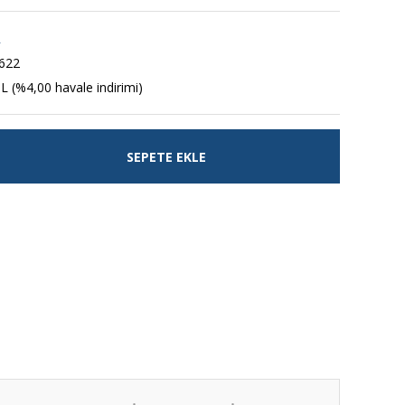
R
622
L (%4,00 havale indirimi)
SEPETE EKLE