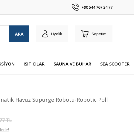
+90 544 767 24 77
ARA
Üyelik
Sepetim
KSİYON
ISITICILAR
SAUNA VE BUHAR
SEA SCOOTER
atik Havuz Süpürge Robotu-Robotic Poll
77 TL
erle!