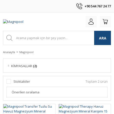
+90 544 767 24 77
ARA
Anasayfa
Magnipool
KİMYASALLAR
(2)
Stoktakiler
Toplam 2 ürün