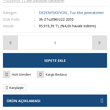
*10.054,05 TL den başlayan taksitlerle!
Kategori
DEZENFEKSİYON
,
Tuz-Klor Jeneratörleri
Stok Kodu
36-ZTuzElktrz22-2055
Havale
95.919,39 TL (%4,00 havale indirimi)
SEPETE EKLE
Hızlı Gönderi
Kargo Bedava
Karşılaştır
ÜRÜN AÇIKLAMASI