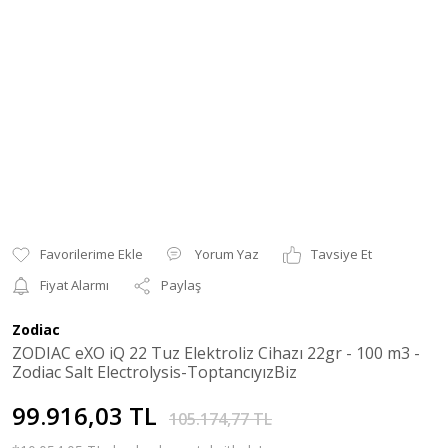
Yorum Yaz
Tavsiye Et
Fiyat Alarmı
Paylaş
Zodiac
ZODIAC eXO iQ 22 Tuz Elektroliz Cihazı 22gr - 100 m3 -
Zodiac Salt Electrolysis-ToptancıyızBiz
99.916,03 TL
105.174,77 TL