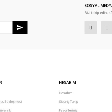
SOSYAL MEDY
Bizi takip edin, kâr
R
HESABIM
a
Hesabım
tış Sözleşmesi
Sipariş Takip
Güvenlik
Favorileriniz