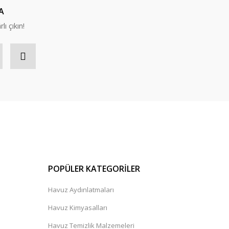
A
lı çıkın!
POPÜLER KATEGORİLER
Havuz Aydınlatmaları
Havuz Kimyasalları
Havuz Temizlik Malzemeleri