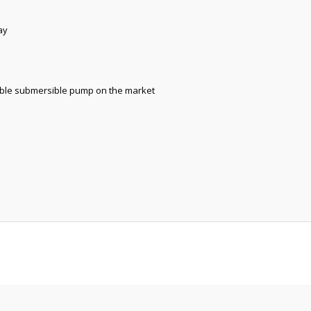
ay
able submersible pump on the market
Bu ürüne ilk yorumu siz yapın!
Yorum Yaz