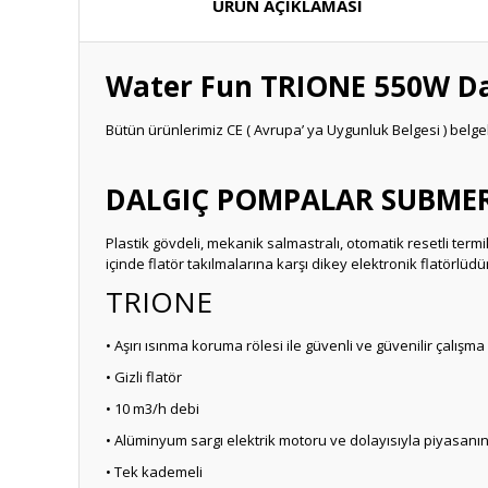
ÜRÜN AÇIKLAMASI
Water Fun TRIONE 550W Da
Bütün ürünlerimiz CE ( Avrupa’ ya Uygunluk Belgesi ) belgel
DALGIÇ POMPALAR SUBMER
Plastik gövdeli, mekanik salmastralı, otomatik resetli ter
içinde flatör takılmalarına karşı dikey elektronik flatörlüdür
TRIONE
• Aşırı ısınma koruma rölesi ile güvenli ve güvenilir çalışma
• Gizli flatör
• 10 m3/h debi
• Alüminyum sargı elektrik motoru ve dolayısıyla piyasanın
• Tek kademeli