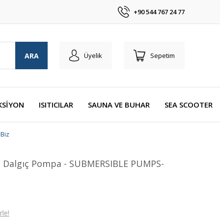
+90 544 767 24 77
ARA
Üyelik
Sepetim
KSİYON
ISITICILAR
SAUNA VE BUHAR
SEA SCOOTER
Biz
 Dalgıç Pompa - SUBMERSIBLE PUMPS-
le!