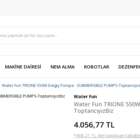
MAKİNE DAİRESİ
NEM ALMA
ROBOTLAR
DEZENFE
Water Fun TRIONE 550W Dalgıç Pompa - SUBMERSIBLE PUMPS-Toptancıyız
Water Fun
Water Fun TRIONE 550W
ToptancıyızBiz
4.056,77 TL
*408,21 TL den başlayan taksitler