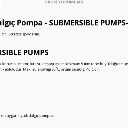
ÜRÜN YORUMLARI
lgıç Pompa - SUBMERSIBLE PUMPS-
idir. Ücretsiz gönderim.
SIBLE PUMPS
mik korumalı motor, kirli su deşarjı için maksimum 5 mm tane büyüklüğüne u
, kabloludur. Max. su sıcaklığı 35˚C, ortam sıcaklığı 40˚C’dır.
 en uygun fiyatlı dalgıç pompası