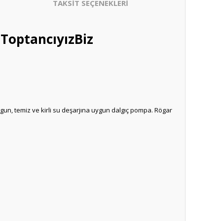
TAKSİT SEÇENEKLERİ
ToptancıyızBiz
ygun, temiz ve kirli su deşarjına uygun dalgıç pompa. Rögar