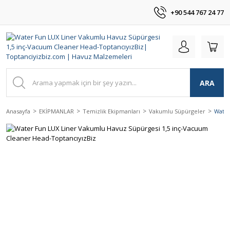
+90 544 767 24 77
ARA
Anasayfa
EKİPMANLAR
Temizlik Ekipmanları
Vakumlu Süpürgeler
Water