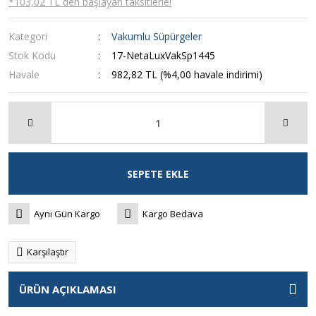
*103,02 TL den başlayan taksitlerle!
Kategori
Vakumlu Süpürgeler
Stok Kodu
17-NetaLuxVakSp1445
Havale
982,82 TL (%4,00 havale indirimi)
SEPETE EKLE
Aynı Gün Kargo
Kargo Bedava
Karşılaştır
ÜRÜN AÇIKLAMASI