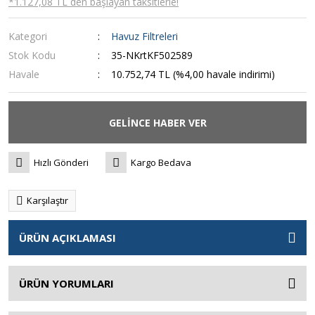
*1.127,08 TL den başlayan taksitlerle!
Kategori
Havuz Filtreleri
Stok Kodu
35-NKrtKF502589
Havale
10.752,74 TL (%4,00 havale indirimi)
GELİNCE HABER VER
Hızlı Gönderi
Kargo Bedava
Karşılaştır
ÜRÜN AÇIKLAMASI
ÜRÜN YORUMLARI