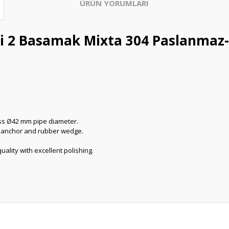
ÜRÜN YORUMLARI
i 2 Basamak Mixta 304 Paslanmaz
ness Ø42 mm pipe diameter.
ion anchor and rubber wedge.
uality with excellent polishing.