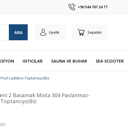
+90 544 767 24 77
ARA
Üyelik
Sepetim
KSİYON
ISITICILAR
SAUNA VE BUHAR
SEA SCOOTER
Pool Ladders-ToptancıyızBiz
eni 2 Basamak Mixta 304 Paslanmaz-
ToptancıyızBiz
le!