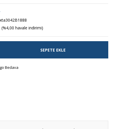
r
xta3042B1888
 (%4,00 havale indirimi)
SEPETE EKLE
go Bedava