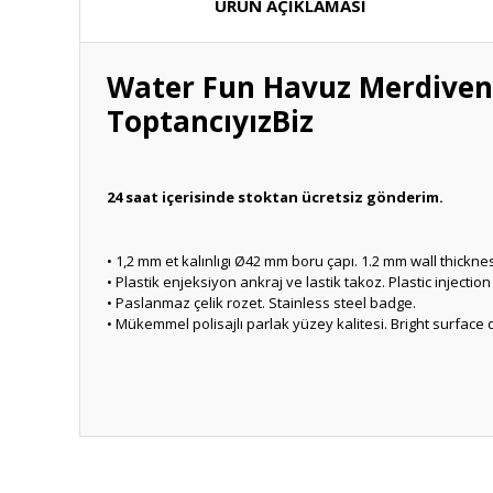
ÜRÜN AÇIKLAMASI
Water Fun Havuz Merdiven
ToptancıyızBiz
24 saat içerisinde stoktan ücretsiz gönderim.
• 1,2 mm et kalınlıgı Ø42 mm boru çapı. 1.2 mm wall thick
• Plastik enjeksiyon ankraj ve lastik takoz. Plastic inject
• Paslanmaz çelik rozet. Stainless steel badge.
• Mükemmel polisajlı parlak yüzey kalitesi. Bright surface q