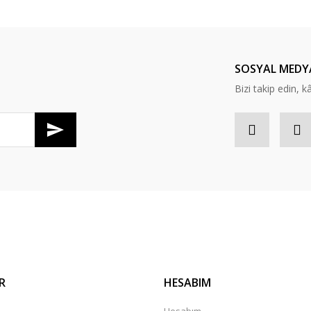
Bu ürüne ilk yorumu siz yapın!
Yorum Yaz
SOSYAL MEDY
Bizi takip edin, kâr
R
HESABIM