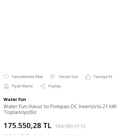
Yorum Yaz
Tavsiye Et
Fiyat Alarmı
Paylaş
Water Fun
Water Fun Havuz Isı Pompası DC İnvertörlü 21 kW-
ToptancıyızBiz
175.550,28 TL
184.789,77 TL