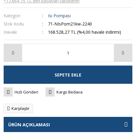
*17.664,75 TL den başlayan taksitlerle!
Kategori
Isı Pompası
Stok Kodu
71-NIsPom21kw-2240
Havale
168.528,27 TL (%4,00 havale indirimi)
SEPETE EKLE
Hızlı Gönderi
Kargo Bedava
Karşılaştır
ÜRÜN AÇIKLAMASI