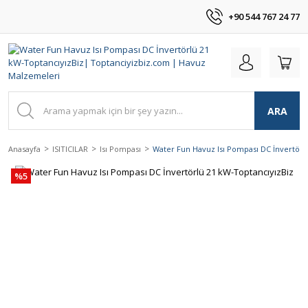
+90 544 767 24 77
ARA
Anasayfa
ISITICILAR
Isı Pompası
Water Fun Havuz Isı Pompası DC İnvertörl
%5