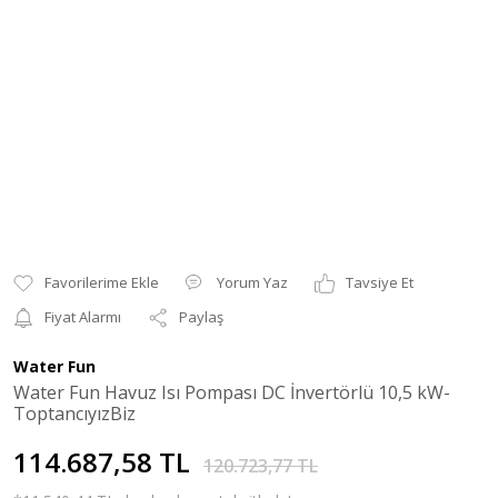
Yorum Yaz
Tavsiye Et
Fiyat Alarmı
Paylaş
Water Fun
Water Fun Havuz Isı Pompası DC İnvertörlü 10,5 kW-
ToptancıyızBiz
114.687,58 TL
120.723,77 TL