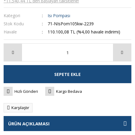
*11.540,44 TL den başlayan taksitlerle!
Kategori
Isı Pompası
Stok Kodu
71-NIsPom105kw-2239
Havale
110.100,08 TL (%4,00 havale indirimi)
SEPETE EKLE
Hızlı Gönderi
Kargo Bedava
Karşılaştır
ÜRÜN AÇIKLAMASI