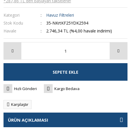
*287,86 TL den başlayan taksitlerle!
Kategori
Havuz Filtreleri
Stok Kodu
35-NKrtKF25YDK2594
Havale
2.746,34 TL (%4,00 havale indirimi)
SEPETE EKLE
Hızlı Gönderi
Kargo Bedava
Karşılaştır
ÜRÜN AÇIKLAMASI