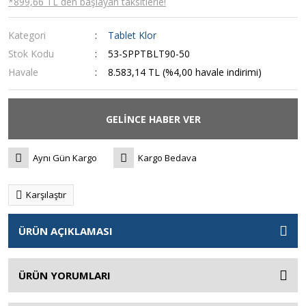
*899,66 TL den başlayan taksitlerle!
Kategori
Tablet Klor
Stok Kodu
53-SPPTBLT90-50
Havale
8.583,14 TL (%4,00 havale indirimi)
GELİNCE HABER VER
Aynı Gün Kargo
Kargo Bedava
Karşılaştır
ÜRÜN AÇIKLAMASI
ÜRÜN YORUMLARI