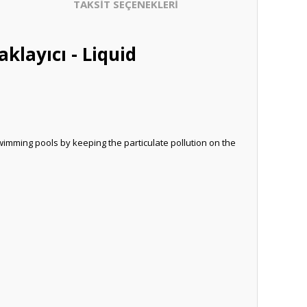
TAKSİT SEÇENEKLERİ
klayıcı - Liquid
in swimming pools by keeping the particulate pollution on the