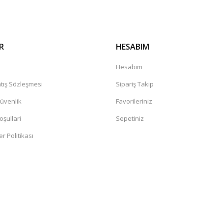
R
HESABIM
a
Hesabım
tış Sözleşmesi
Sipariş Takip
Güvenlik
Favorileriniz
oşullari
Sepetiniz
er Politikası