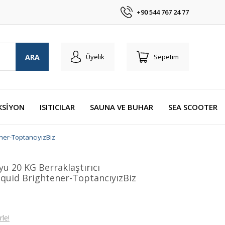
+90 544 767 24 77
ARA
Üyelik
Sepetim
KSİYON
ISITICILAR
SAUNA VE BUHAR
SEA SCOOTER
ener-ToptancıyızBiz
u 20 KG Berraklaştırıcı
Liquid Brightener-ToptancıyızBiz
le!