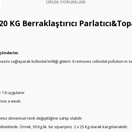
ÜRÜN YORUMLARI
 KG Berraklaştırıcı Parlatıcı&Topa
 gönderim.
masını sağlayarak kolloidal kirliliği giderir. It removes colloidal pollution 
1 lt uygulanır.
 once a week.
mız dönemsel renk değişikliğine sahip olabilir.
ektedir. Örnek, 50 Kg lık bir siparişiniz 2 x 25 Kg olarak kargolanabilir.