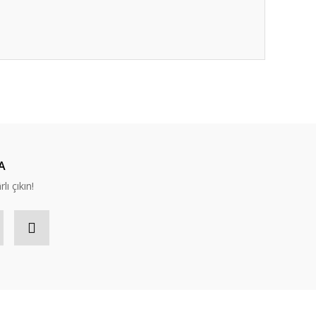
A
lı çıkın!