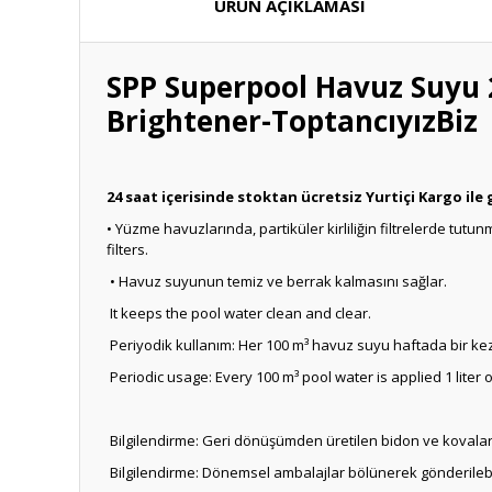
ÜRÜN AÇIKLAMASI
SPP Superpool Havuz Suyu 20
Brightener-ToptancıyızBiz
24 saat içerisinde stoktan ücretsiz Yurtiçi Kargo ile
• Yüzme havuzlarında, partiküler kirliliğin filtrelerde tutun
filters.
• Havuz suyunun temiz ve berrak kalmasını sağlar.
It keeps the pool water clean and clear.
Periyodik kullanım: Her 100 m³ havuz suyu haftada bir kez 
Periodic usage: Every 100 m³ pool water is applied 1 liter
Bilgilendirme: Geri dönüşümden üretilen bidon ve kovaları
Bilgilendirme: Dönemsel ambalajlar bölünerek gönderilebilm