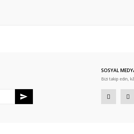
Bu ürüne ilk yorumu siz yapın!
Yorum Yaz
SOSYAL MEDY
Bizi takip edin, kâr