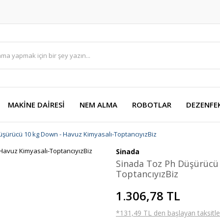
MAKİNE DAİRESİ
NEM ALMA
ROBOTLAR
DEZENFE
üşürücü 10 kg Down - Havuz Kimyasalı-ToptancıyızBiz
Sinada
Sinada Toz Ph Düşürücü 
ToptancıyızBiz
1.306,78 TL
*131,49 TL den başlayan taksitler