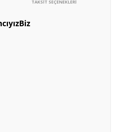
TAKSİT SEÇENEKLERİ
cıyızBiz