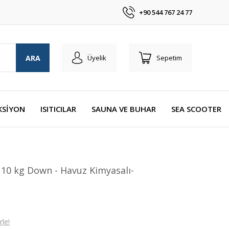
+90 544 767 24 77
ARA
Üyelik
Sepetim
KSİYON
ISITICILAR
SAUNA VE BUHAR
SEA SCOOTER
10 kg Down - Havuz Kimyasalı-
le!