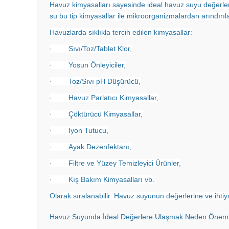
Havuz kimyasalları sayesinde ideal havuz suyu değerle
su bu tip kimyasallar ile mikroorganizmalardan arındırıl
Havuzlarda sıklıkla tercih edilen kimyasallar:
· Sıvı/Toz/Tablet Klor,
· Yosun Önleyiciler,
· Toz/Sıvı pH Düşürücü,
· Havuz Parlatıcı Kimyasallar,
· Çöktürücü Kimyasallar,
· İyon Tutucu,
· Ayak Dezenfektanı,
· Filtre ve Yüzey Temizleyici Ürünler,
· Kış Bakım Kimyasalları vb.
Olarak sıralanabilir. Havuz suyunun değerlerine ve ihtiya
Havuz Suyunda İdeal Değerlere Ulaşmak Neden Öneml