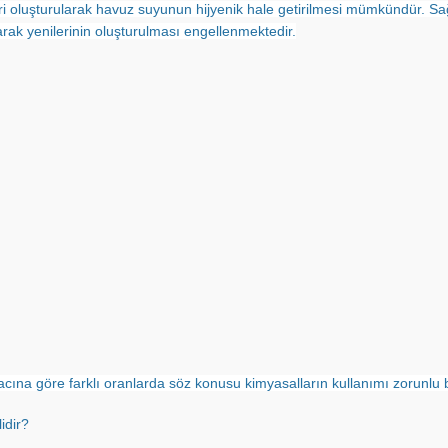
ri oluşturularak havuz suyunun hijyenik hale getirilmesi mümkündür. S
arak yenilerinin oluşturulması engellenmektedir.
cına göre farklı oranlarda söz konusu kimyasalların kullanımı zorunlu bir
idir?