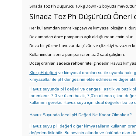
Sinada Toz Ph Düşürücü 10 kg Down - 2 boyutta mevcuttur.
Sinada Toz Ph Düşürücü Önerile
Her kullanımdan sonra kepçeyi ve kimyasal ölçeğinizi duru
Dozlamadan önce pompanın açık olduğundan emin olun.
Dozu bir yüzme havuzunda çözün ve çözeltiyi havuzun ken
Kullanımdan sonra pompanızı en az 2 saat çalıştırın.
Dozaj oranları sadece rehber niteliğindedir. Havuz kimyasa
Klor pH değeri
ve kimyasal oranları su ile uyumlu hale ge
kimyasallar ile pH dengesinin elde edilmesi ve diğer akt
Havuz suyunda pH değeri ve dengesi, asitlik ve bazik ola
tanımlanır. 7,0 ve üzeri bazik, 7,0’ın altında çıkan değe
kullanımı gerekir. Havuz suyu için ideal değerler bu tip 
Havuz Suyunda İdeal pH Değeri Ne Kadar Olmalıdır?
Havuz suyu pH değeri diğer kimyasalların kullanım oranla
değerlendirilebilir. Bu sevinin altında ve üstünde olan değ