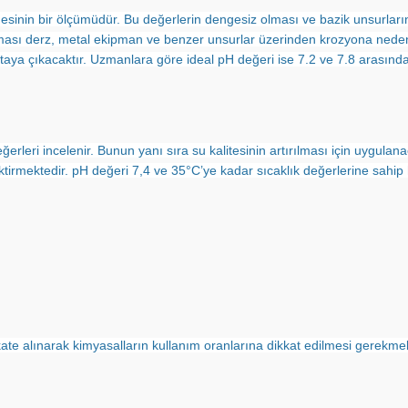
sinin bir ölçümüdür. Bu değerlerin dengesiz olması ve bazik unsurları
olması derz, metal ekipman ve benzer unsurlar üzerinden krozyona neden 
ya çıkacaktır. Uzmanlara göre ideal pH değeri ise 7.2 ve 7.8 arasında ol
erleri incelenir. Bunun yanı sıra su kalitesinin artırılması için uygulan
tirmektedir. pH değeri 7,4 ve 35°C’ye kadar sıcaklık değerlerine sahip h
kkate alınarak kimyasalların kullanım oranlarına dikkat edilmesi gerekmek