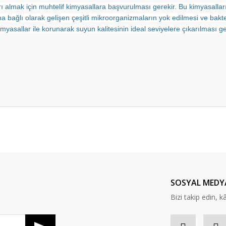
rı almak için muhtelif kimyasallara başvurulması gerekir. Bu kimyasallar
 bağlı olarak gelişen çeşitli mikroorganizmaların yok edilmesi ve bakte
imyasallar ile korunarak suyun kalitesinin ideal seviyelere çıkarılması g
Bu ürüne ilk yorumu siz yapın!
Yorum Yaz
SOSYAL MEDY
Bizi takip edin, kâr