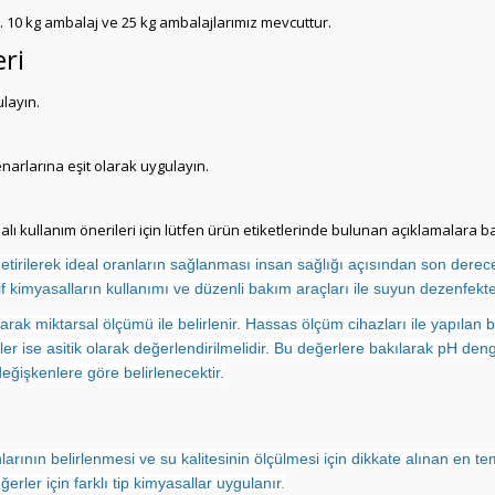
 10 kg ambalaj ve 25 kg ambalajlarımız mevcuttur.
ri
layın.
arlarına eşit olarak uygulayın.
lı kullanım önerileri için lütfen ürün etiketlerinde bulunan açıklamalara ba
tirilerek ideal oranların sağlanması insan sağlığı açısından son derece 
if kimyasalların kullanımı ve düzenli bakım araçları ile suyun dezenfekte
rak miktarsal ölçümü ile belirlenir. Hassas ölçüm cihazları ile yapılan 
rler ise asitik olarak değerlendirilmelidir. Bu değerlere bakılarak pH de
değişkenlere göre belirlenecektir.
rının belirlenmesi ve su kalitesinin ölçülmesi için dikkate alınan en tem
erler için farklı tip kimyasallar uygulanır.