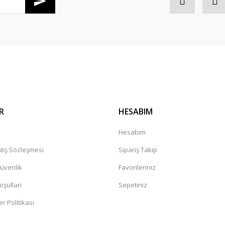
R
HESABIM
a
Hesabım
tış Sözleşmesi
Sipariş Takip
Güvenlik
Favorileriniz
oşullari
Sepetiniz
er Politikası