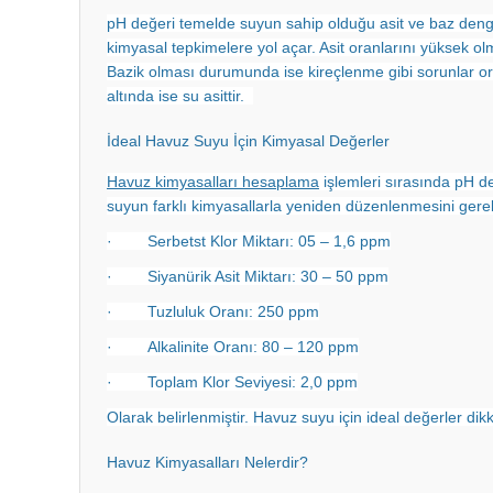
pH değeri temelde suyun sahip olduğu asit ve baz denge
kimyasal tepkimelere yol açar. Asit oranlarını yüksek 
Bazik olması durumunda ise kireçlenme gibi sorunlar orta
altında ise su asittir.
İdeal Havuz Suyu İçin Kimyasal Değerler
Havuz kimyasalları hesaplama
işlemleri sırasında pH değ
suyun farklı kimyasallarla yeniden düzenlenmesini gerek
· Serbetst Klor Miktarı: 05 – 1,6 ppm
· Siyanürik Asit Miktarı: 30 – 50 ppm
· Tuzluluk Oranı: 250 ppm
· Alkalinite Oranı: 80 – 120 ppm
· Toplam Klor Seviyesi: 2,0 ppm
Olarak belirlenmiştir. Havuz suyu için ideal değerler di
Havuz Kimyasalları Nelerdir?