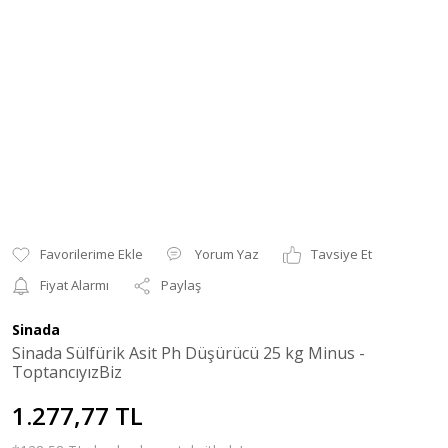
Yorum Yaz
Tavsiye Et
Fiyat Alarmı
Paylaş
Sinada
Sinada Sülfürik Asit Ph Düşürücü 25 kg Minus -
ToptancıyızBiz
1.277,77 TL