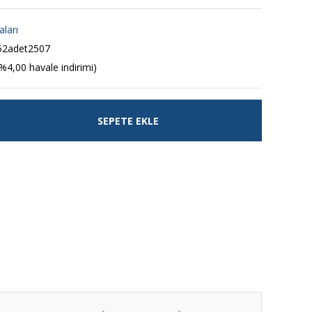
aları
52adet2507
%4,00 havale indirimi)
SEPETE EKLE