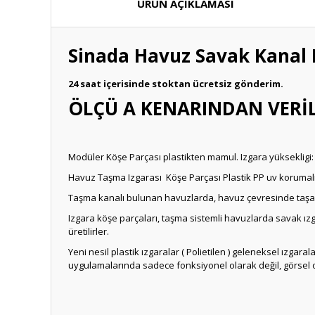
ÜRÜN AÇIKLAMASI
Sinada Havuz Savak Kanal K
24 saat içerisinde stoktan ücretsiz gönderim.
ÖLÇÜ A KENARINDAN VERİ
Modüler Köşe Parçası plastikten mamul. Izgara yüksekligi:
Havuz Taşma Izgarası Köşe Parçası Plastik PP uv korumalı
Taşma kanalı bulunan havuzlarda, havuz çevresinde taşa
Izgara köşe parçaları, taşma sistemli havuzlarda savak ızga
üretilirler.
Yeni nesil plastik ızgaralar ( Polietilen ) geleneksel ızgar
uygulamalarında sadece fonksiyonel olarak değil, görsel 