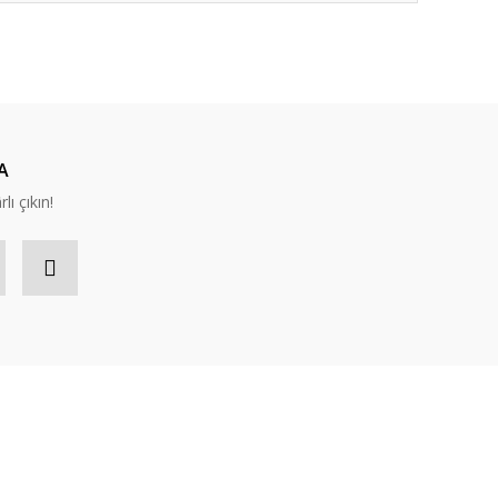
A
lı çıkın!