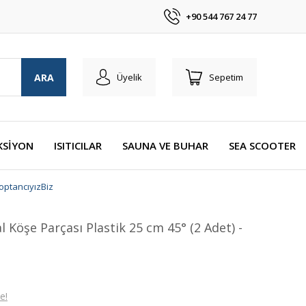
+90 544 767 24 77
ARA
Üyelik
Sepetim
KSİYON
ISITICILAR
SAUNA VE BUHAR
SEA SCOOTER
optancıyızBiz
 Köşe Parçası Plastik 25 cm 45° (2 Adet) -
e!