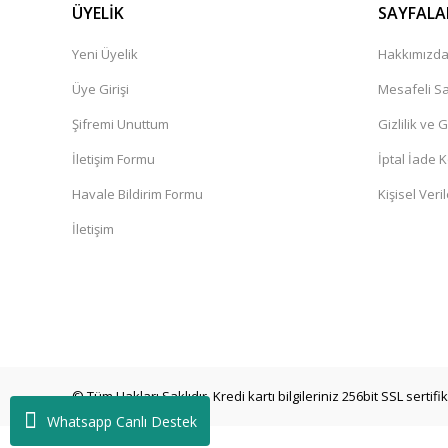
ÜYELİK
SAYFALA
Yeni Üyelik
Hakkımızd
Üye Girişi
Mesafeli Sa
Şifremi Unuttum
Gizlilik ve 
İletişim Formu
İptal İade K
Havale Bildirim Formu
Kişisel Veril
İletişim
© Tüm Hakları Saklıdır. Kredi kartı bilgileriniz 256bit SSL sertif
Whatsapp Canlı Destek