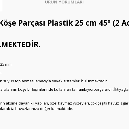
ÜRÜN YORUMLARI
öşe Parçası Plastik 25 cm 45° (2 A
LMEKTEDİR.
 25 mm.
.
n suyun toplanması amacıyla savak sistemleri bulunmaktadır.
ralarının köşe birleşimlerinde kullanılan tamamlayıcı parçalardır.İhtiyaçlar
aların aksine dayanıklı yapıları, özel kaymaz yüzeyleri, çok çeşitli havuz ız
olarak ta havuzlarınıza değer katmaktadır.