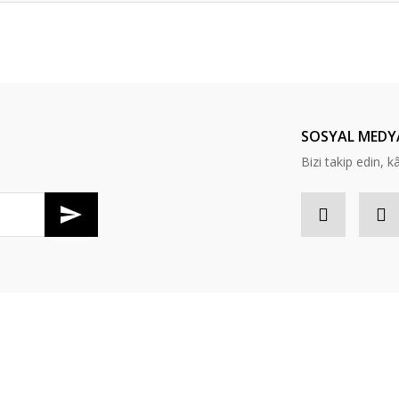
Bu ürüne ilk yorumu siz yapın!
Yorum Yaz
SOSYAL MEDY
Bizi takip edin, kâr