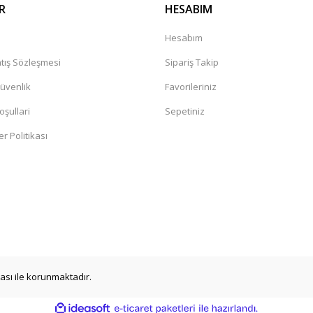
R
HESABIM
a
Hesabım
tış Sözleşmesi
Sipariş Takip
Güvenlik
Favorileriniz
oşullari
Sepetiniz
er Politikası
ikası ile korunmaktadır.
ile
ideasoft
e-