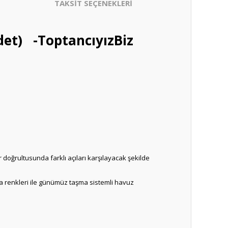
TAKSİT SEÇENEKLERİ
det) -ToptancıyızBiz
 doğrultusunda farklı açıları karşılayacak şekilde
gara renkleri ile günümüz taşma sistemli havuz