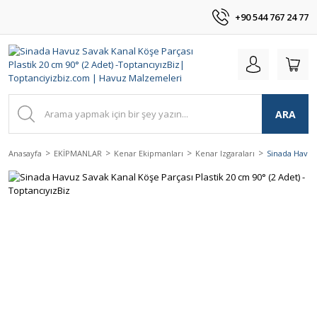
+90 544 767 24 77
ARA
Anasayfa
EKİPMANLAR
Kenar Ekipmanları
Kenar Izgaraları
Sinada Havuz 