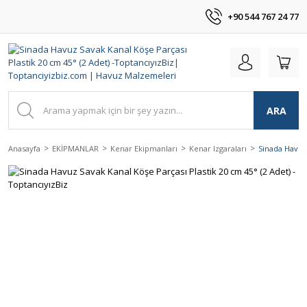
+90 544 767 24 77
ARA
Anasayfa
EKİPMANLAR
Kenar Ekipmanları
Kenar Izgaraları
Sinada Havuz 