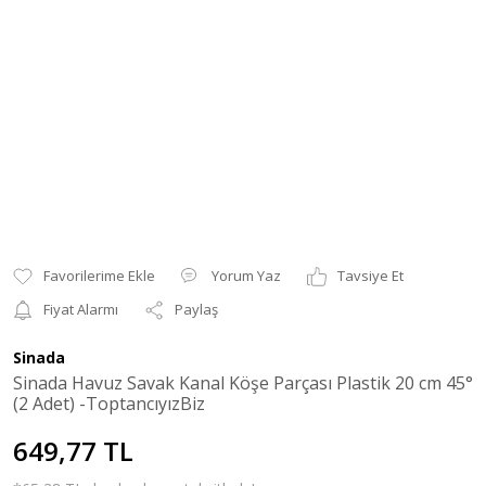
Yorum Yaz
Tavsiye Et
Fiyat Alarmı
Paylaş
Sinada
Sinada Havuz Savak Kanal Köşe Parçası Plastik 20 cm 45°
(2 Adet) -ToptancıyızBiz
649,77 TL