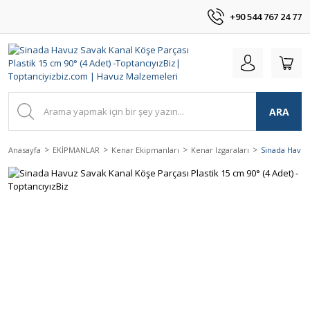
+90 544 767 24 77
ARA
Anasayfa
EKİPMANLAR
Kenar Ekipmanları
Kenar Izgaraları
Sinada Havuz 