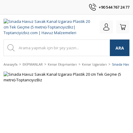
+90 544 767 24 77
ARA
Anasayfa
EKİPMANLAR
Kenar Ekipmanları
Kenar Izgaraları
Sinada Havuz