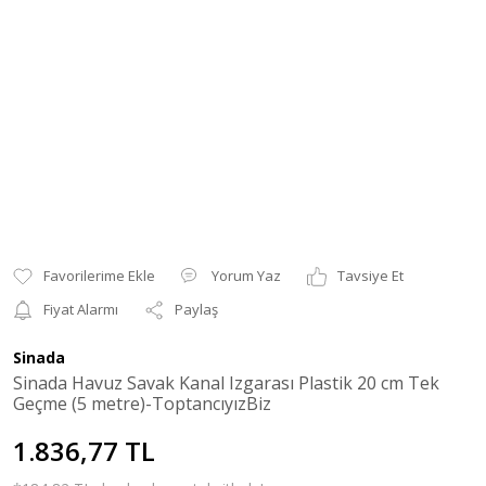
Yorum Yaz
Tavsiye Et
Fiyat Alarmı
Paylaş
Sinada
Sinada Havuz Savak Kanal Izgarası Plastik 20 cm Tek
Geçme (5 metre)-ToptancıyızBiz
1.836,77 TL