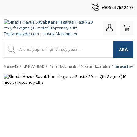
+90 544 767 24 77
ARA
Anasayfa
EKİPMANLAR
Kenar Ekipmanları
Kenar Izgaraları
Sinada Havuz 