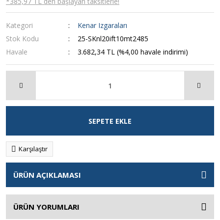
*385,97 TL den başlayan taksitlerle!
Kategori
Kenar Izgaraları
Stok Kodu
25-SKnl20ift10mt2485
Havale
3.682,34 TL (%4,00 havale indirimi)
SEPETE EKLE
Karşılaştır
ÜRÜN AÇIKLAMASI
ÜRÜN YORUMLARI