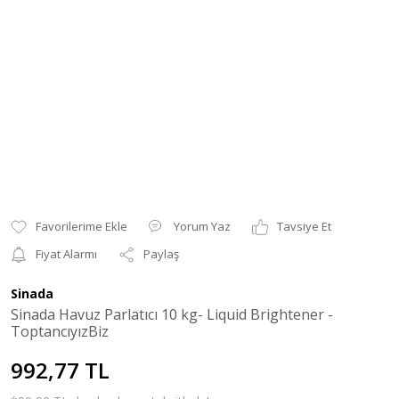
Yorum Yaz
Tavsiye Et
Fiyat Alarmı
Paylaş
Sinada
Sinada Havuz Parlatıcı 10 kg- Liquid Brightener -
ToptancıyızBiz
992,77 TL