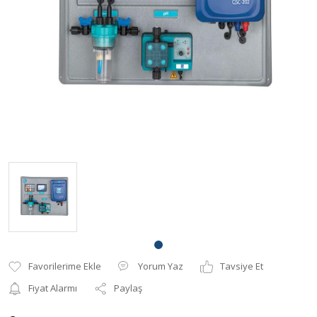
Parlatıcı-Topaklayıcı
Çöktürücü
Yüzey, Filtre Temizleyici
Ayak Dezenfektanı ve Hijyen
Havuz Kış Kimyasalı
Demir, Sertlik Giderici
Yorum Yaz
Tavsiye Et
Fiyat Alarmı
Paylaş