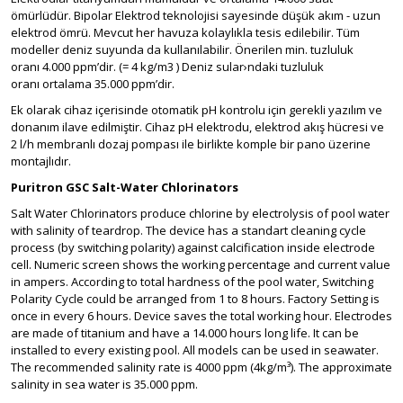
ömürlüdür. Bipolar Elektrod teknolojisi sayesinde düşük akım - uzun
elektrod ömrü. Mevcut her havuza kolaylıkla tesis edilebilir. Tüm
modeller deniz suyunda da kullanılabilir. Önerilen min. tuzluluk
oranı 4.000 ppm’dir. (= 4 kg/m3 ) Deniz sular›ndaki tuzluluk
oranı ortalama 35.000 ppm’dir.
Ek olarak cihaz içerisinde otomatik pH kontrolu için gerekli yazılım ve
donanım ilave edilmiştir. Cihaz pH elektrodu, elektrod akış hücresi ve
2 l/h membranlı dozaj pompası ile birlikte komple bir pano üzerine
montajlıdır.
Puritron GSC Salt-Water Chlorinators
Salt Water Chlorinators produce chlorine by electrolysis of pool water
with salinity of teardrop. The device has a standart cleaning cycle
process (by switching polarity) against calcification inside electrode
cell. Numeric screen shows the working percentage and current value
in ampers. According to total hardness of the pool water, Switching
Polarity Cycle could be arranged from 1 to 8 hours. Factory Setting is
once in every 6 hours. Device saves the total working hour. Electrodes
are made of titanium and have a 14.000 hours long life. It can be
installed to every existing pool. All models can be used in seawater.
The recommended salinity rate is 4000 ppm (4kg/m³). The approximate
salinity in sea water is 35.000 ppm.