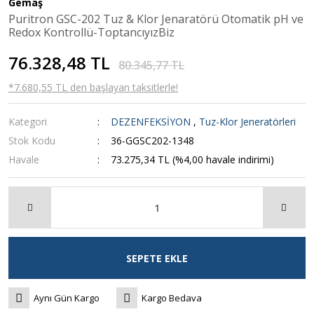
Gemaş
Puritron GSC-202 Tuz & Klor Jenaratörü Otomatik pH ve
Redox Kontrollü-ToptancıyızBiz
76.328,48 TL
80.345,77 TL
*7.680,55 TL den başlayan taksitlerle!
Kategori
DEZENFEKSİYON
,
Tuz-Klor Jeneratörleri
Stok Kodu
36-GGSC202-1348
Havale
73.275,34 TL (%4,00 havale indirimi)
SEPETE EKLE
Aynı Gün Kargo
Kargo Bedava