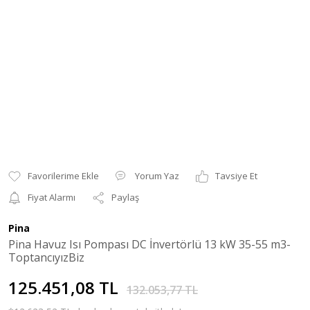
Yorum Yaz
Tavsiye Et
Fiyat Alarmı
Paylaş
Pina
Pina Havuz Isı Pompası DC İnvertörlü 13 kW 35-55 m3-
ToptancıyızBiz
125.451,08 TL
132.053,77 TL