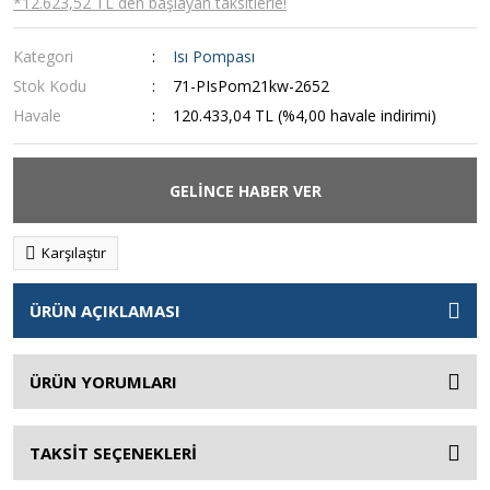
*12.623,52 TL den başlayan taksitlerle!
Kategori
Isı Pompası
Stok Kodu
71-PIsPom21kw-2652
Havale
120.433,04 TL (%4,00 havale indirimi)
GELİNCE HABER VER
Karşılaştır
ÜRÜN AÇIKLAMASI
ÜRÜN YORUMLARI
TAKSİT SEÇENEKLERİ