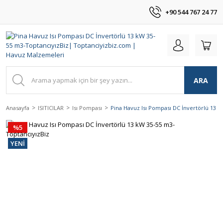
+90 544 767 24 77
ARA
Anasayfa
ISITICILAR
Isı Pompası
Pina Havuz Isı Pompası DC İnvertörlü 13 
%5
YENİ