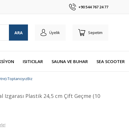
+90 544 767 24 77
ARA
Üyelik
Sepetim
KSİYON
ISITICILAR
SAUNA VE BUHAR
SEA SCOOTER
tre)-ToptancıyızBiz
 Izgarası Plastik 24,5 cm Çift Geçme (10
le!