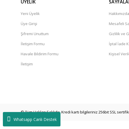
ÜYELİK
SAYFALA
Yeni Üyelik
Hakkımızd
Üye Girişi
Mesafeli Sa
Şifremi Unuttum
Gizlilik ve 
İletişim Formu
İptal İade K
Havale Bildirim Formu
Kişisel Veril
İletişim
© Tüm Hakları Saklıdır. Kredi kartı bilgileriniz 256bit SSL sertif
Whatsapp Canlı Destek