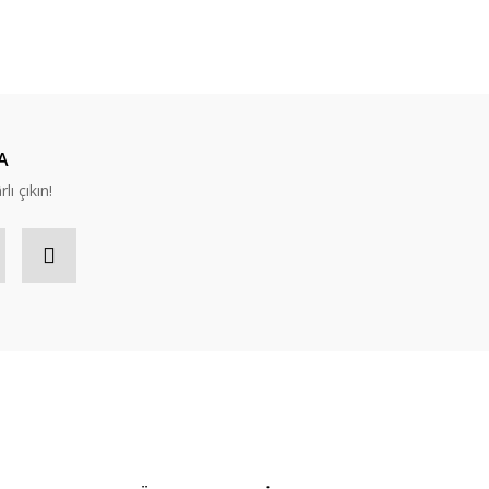
A
lı çıkın!