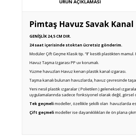
ÜRÜN AÇIKLAMASI
Pimtaş Havuz Savak Kanal I
GENİŞLİK 24,5 CM DIR.
24 saat içerisinde stoktan ücretsiz gönderim.
Modüler Çift Geçme Klasik tip. “
I
” kesitli plastikten mamul.
Havuz Taşma Izgarası PP uv korumalı.
Yüzme havuzları Havuz kenarı plastik kanal ızgarası.
Taşma kanalı bulunan havuzlarda, havuz çevresinde taşa
Yeni nesil plastik ızgaralar ( Polietilen ) geleneksel ızgar
uygulamalarında sadece fonksiyonel olarak değil, görsel 
Tek geçmeli
modeller, özellikle şekilli olan havuzlarda
Çift geçmeli
modeller ise dayanıklılıkları ile ön plana çı