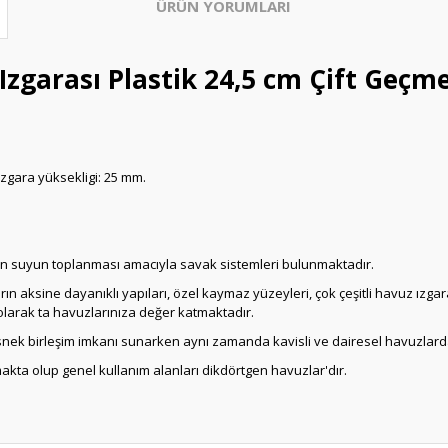
ÜRÜN YORUMLARI
zgarası Plastik 24,5 cm Çift Geçme
 Izgara yüksekligi: 25 mm.
n suyun toplanması amacıyla savak sistemleri bulunmaktadır.
aların aksine dayanıklı yapıları, özel kaymaz yüzeyleri, çok çeşitli havuz ız
olarak ta havuzlarınıza değer katmaktadır.
 esnek birleşim imkanı sunarken aynı zamanda kavisli ve dairesel havuzlar
kmakta olup genel kullanım alanları dikdörtgen havuzlar'dır.