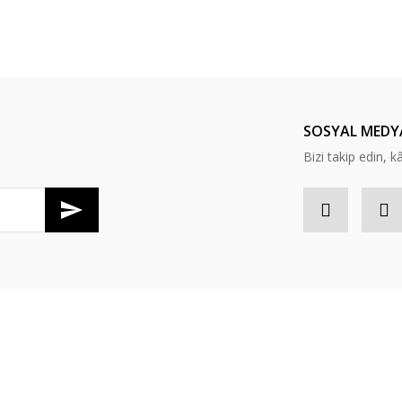
Bu ürüne ilk yorumu siz yapın!
Yorum Yaz
SOSYAL MEDY
Bizi takip edin, kâr