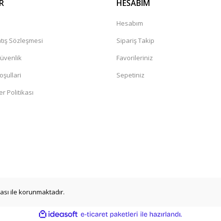
R
HESABIM
a
Hesabım
tış Sözleşmesi
Sipariş Takip
Güvenlik
Favorileriniz
oşullari
Sepetiniz
er Politikası
ikası ile korunmaktadır.
ile
ideasoft
e-