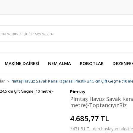
MAKİNE DAİRESİ
NEM ALMA
ROBOTLAR
DEZENFE
ları
Pimtaş Havuz Savak Kanal Izgarası Plastik 24,5 cm Çift Geçme (10 me
Pimtaş
Pimtaş Havuz Savak Kanal
metre)-ToptancıyızBiz
4.685,77 TL
*471,51 TL den başlayan taksitler