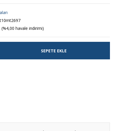
aları
ft10mt2697
 (%4,00 havale indirimi)
SEPETE EKLE