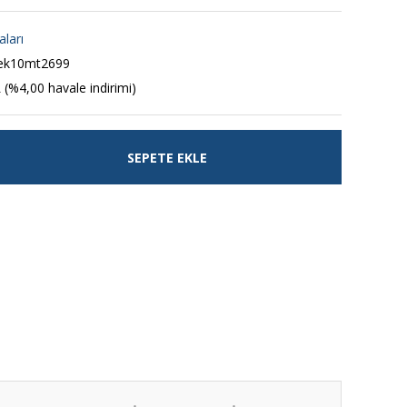
aları
tek10mt2699
 (%4,00 havale indirimi)
SEPETE EKLE