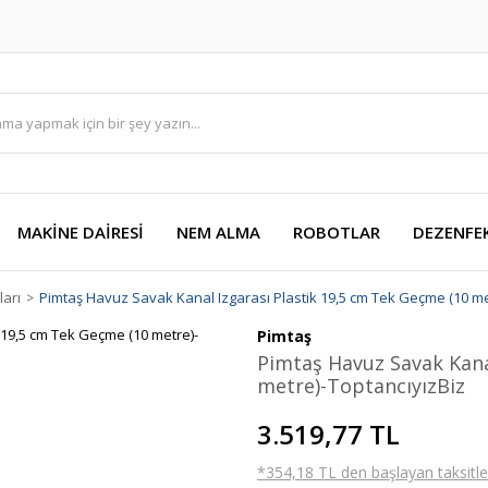
MAKİNE DAİRESİ
NEM ALMA
ROBOTLAR
DEZENFE
ları
Pimtaş Havuz Savak Kanal Izgarası Plastik 19,5 cm Tek Geçme (10 me
Pimtaş
Pimtaş Havuz Savak Kana
metre)-ToptancıyızBiz
3.519,77 TL
*354,18 TL den başlayan taksitler