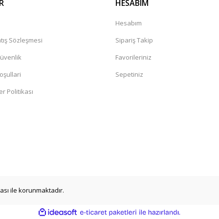
R
HESABIM
a
Hesabım
tış Sözleşmesi
Sipariş Takip
Güvenlik
Favorileriniz
oşullari
Sepetiniz
er Politikası
ikası ile korunmaktadır.
ile
ideasoft
e-