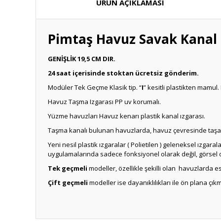
ÜRÜN AÇIKLAMASI
Pimtaş Havuz Savak Kanal I
GENİŞLİK 19,5 CM DIR.
24 saat içerisinde stoktan ücretsiz gönderim.
Modüler Tek Geçme Klasik tip. “
I
” kesitli plastikten mamul.
Havuz Taşma Izgarası PP uv korumalı.
Yüzme havuzları Havuz kenarı plastik kanal ızgarası.
Taşma kanalı bulunan havuzlarda, havuz çevresinde taşa
Yeni nesil plastik ızgaralar ( Polietilen ) geleneksel ızgar
uygulamalarında sadece fonksiyonel olarak değil, görsel 
Tek geçmeli
modeller, özellikle şekilli olan havuzlarda
Çift geçmeli
modeller ise dayanıklılıkları ile ön plana çı