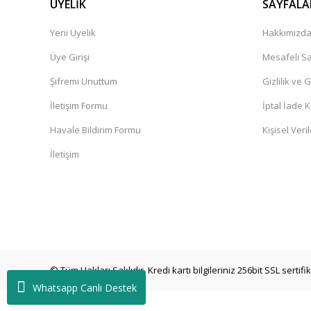
ÜYELİK
SAYFALA
Yeni Üyelik
Hakkımızd
Üye Girişi
Mesafeli Sa
Şifremi Unuttum
Gizlilik ve 
İletişim Formu
İptal İade K
Havale Bildirim Formu
Kişisel Veril
İletişim
© Tüm Hakları Saklıdır. Kredi kartı bilgileriniz 256bit SSL sertif
Whatsapp Canlı Destek