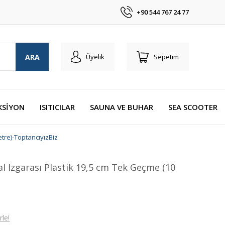
+90 544 767 24 77
ARA
Üyelik
Sepetim
KSİYON
ISITICILAR
SAUNA VE BUHAR
SEA SCOOTER
tre)-ToptancıyızBiz
l Izgarası Plastik 19,5 cm Tek Geçme (10
le!