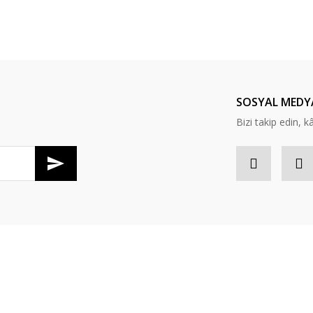
Bu ürüne ilk yorumu siz yapın!
Yorum Yaz
SOSYAL MEDY
Bizi takip edin, kâr