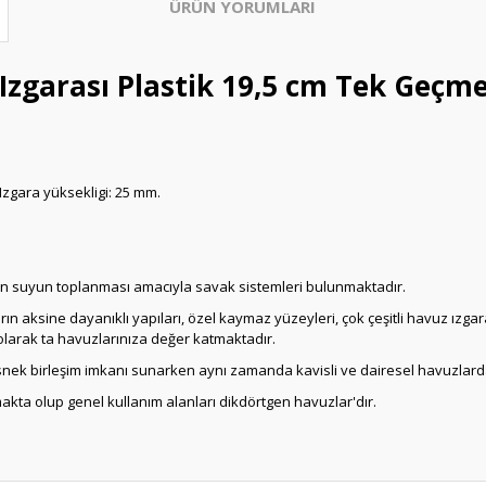
ÜRÜN YORUMLARI
zgarası Plastik 19,5 cm Tek Geçme
 Izgara yüksekligi: 25 mm.
n suyun toplanması amacıyla savak sistemleri bulunmaktadır.
aların aksine dayanıklı yapıları, özel kaymaz yüzeyleri, çok çeşitli havuz ız
olarak ta havuzlarınıza değer katmaktadır.
 esnek birleşim imkanı sunarken aynı zamanda kavisli ve dairesel havuzlar
kmakta olup genel kullanım alanları dikdörtgen havuzlar'dır.