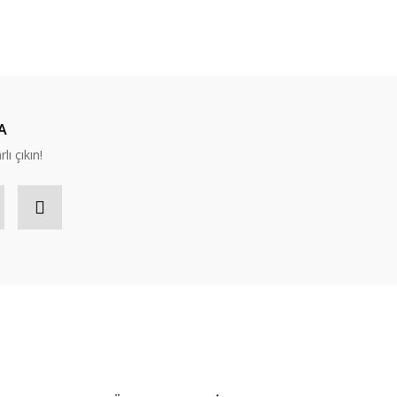
A
lı çıkın!