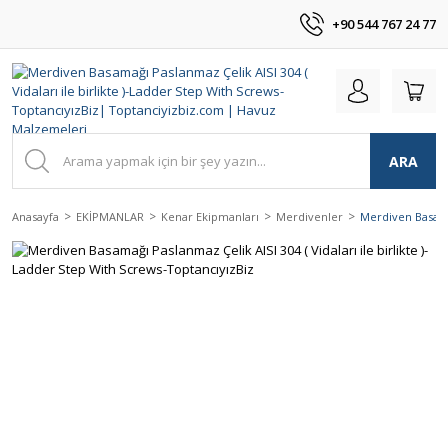
+90 544 767 24 77
ARA
Anasayfa
EKİPMANLAR
Kenar Ekipmanları
Merdivenler
Merdiven Basamağ