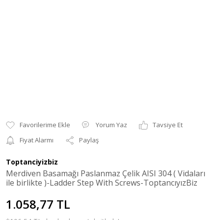
Yorum Yaz
Tavsiye Et
Fiyat Alarmı
Paylaş
Toptanciyizbiz
Merdiven Basamağı Paslanmaz Çelik AISI 304 ( Vidaları
ile birlikte )-Ladder Step With Screws-ToptancıyızBiz
1.058,77 TL