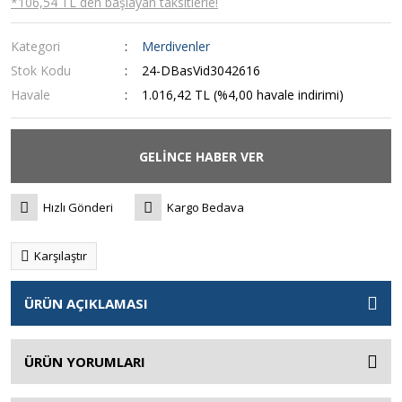
*106,54 TL den başlayan taksitlerle!
Kategori
Merdivenler
Stok Kodu
24-DBasVid3042616
Havale
1.016,42 TL (%4,00 havale indirimi)
GELİNCE HABER VER
Hızlı Gönderi
Kargo Bedava
Karşılaştır
ÜRÜN AÇIKLAMASI
ÜRÜN YORUMLARI