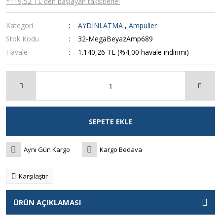
*119,52 TL den başlayan taksitlerle!
Kategori
AYDINLATMA
,
Ampuller
Stok Kodu
32-MegaBeyazAmp689
Havale
1.140,26 TL (%4,00 havale indirimi)
SEPETE EKLE
Aynı Gün Kargo
Kargo Bedava
Karşılaştır
ÜRÜN AÇIKLAMASI