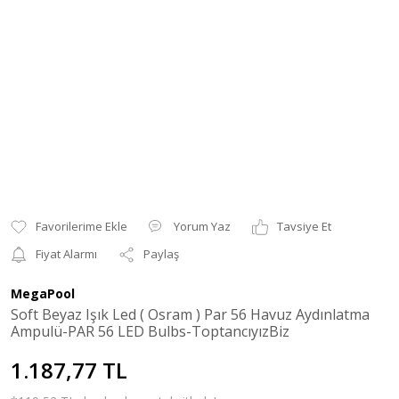
Yorum Yaz
Tavsiye Et
Fiyat Alarmı
Paylaş
MegaPool
Soft Beyaz Işık Led ( Osram ) Par 56 Havuz Aydınlatma
Ampulü-PAR 56 LED Bulbs-ToptancıyızBiz
1.187,77 TL