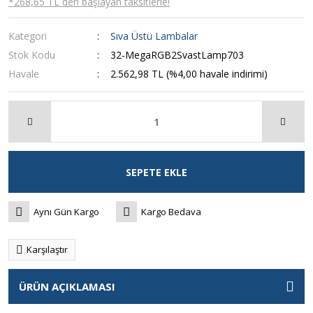
*268,65 TL den başlayan taksitlerle!
Kategori
Sıva Üstü Lambalar
Stok Kodu
32-MegaRGB2SvastLamp703
Havale
2.562,98 TL (%4,00 havale indirimi)
SEPETE EKLE
Aynı Gün Kargo
Kargo Bedava
Karşılaştır
ÜRÜN AÇIKLAMASI