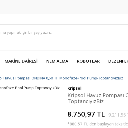
MAKİNE DAİRESİ
NEM ALMA
ROBOTLAR
DEZENFE
sol Havuz Pompası ONDINA 0,50 HP Monofaze-Pool Pump-ToptancıyızBiz
Kripsol
Kripsol Havuz Pompası 
ToptancıyızBiz
8.750,97 TL
9.211,55
*880,57 TL den başlayan taksitler