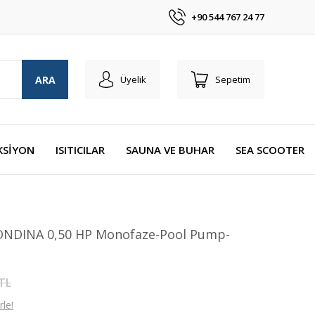
+90 544 767 24 77
ARA
Üyelik
Sepetim
KSİYON
ISITICILAR
SAUNA VE BUHAR
SEA SCOOTER
ONDINA 0,50 HP Monofaze-Pool Pump-
 TL
le!