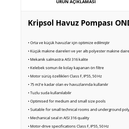
ÜRÜN AÇIKLAMASI
Kripsol Havuz Pompası ON
• Orta ve küçük havuzlar için optimize edilmiştir
• Küçük makine daireleri ve yer altı polyester makine daire
• Mekanik salmastra AISI 316 kalite
• Kelebek somun ile kolay kapanan ön filtre
• Motor sürüş özellikleri Class F, IP55, 50 Hz
• 75 m3'e kadar olan ev havuzlarında kullanılır
• Tuzlu suda kullanılabilir
• Optimised for medium and small size pools
• Suitable for small technical rooms and underground pol
• Mechanical seal in AISI 316 quality
• Motor-drive specifications Class F, IP55, 50 Hz