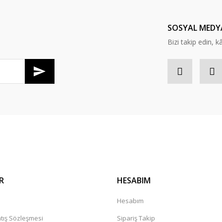
Yorum Yaz
SOSYAL MEDY
Bizi takip edin, kâr
R
HESABIM
a
Hesabım
tış Sözleşmesi
Sipariş Takip