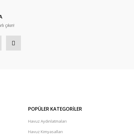
A
lı çıkın!
POPÜLER KATEGORİLER
Havuz Aydınlatmaları
Havuz Kimyasalları