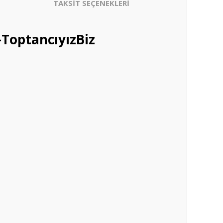
TAKSİT SEÇENEKLERİ
ToptancıyızBiz