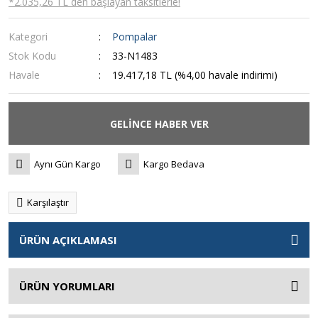
*2.035,26 TL den başlayan taksitlerle!
Kategori
Pompalar
Stok Kodu
33-N1483
Havale
19.417,18 TL (%4,00 havale indirimi)
GELİNCE HABER VER
Aynı Gün Kargo
Kargo Bedava
Karşılaştır
ÜRÜN AÇIKLAMASI
ÜRÜN YORUMLARI