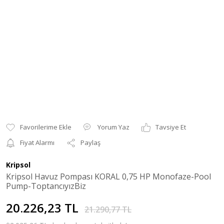
Yorum Yaz
Tavsiye Et
Fiyat Alarmı
Paylaş
Kripsol
Kripsol Havuz Pompası KORAL 0,75 HP Monofaze-Pool
Pump-ToptancıyızBiz
20.226,23 TL
21.290,77 TL