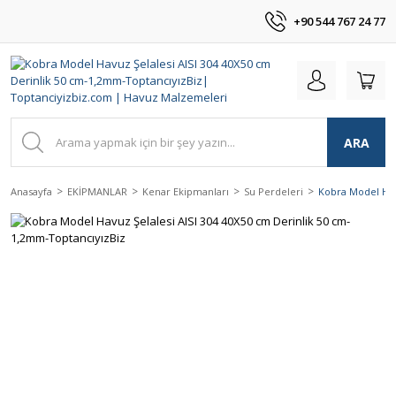
+90 544 767 24 77
ARA
Anasayfa
EKİPMANLAR
Kenar Ekipmanları
Su Perdeleri
Kobra Model Hav