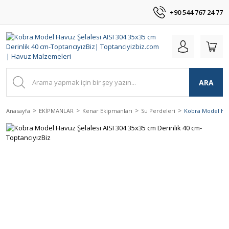
+90 544 767 24 77
ARA
Anasayfa
EKİPMANLAR
Kenar Ekipmanları
Su Perdeleri
Kobra Model Havu