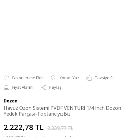
Yorum Yaz
Tavsiye Et
Fiyat Alarmı
Paylaş
Dozon
Havuz Ozon Sistemi PVDF VENTURI 1/4 inch Dozon
Yedek Parçası-ToptancıyızBiz
2.222,78 TL
2.339,77 TL