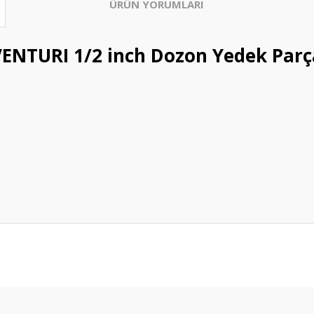
ÜRÜN YORUMLARI
ENTURI 1/2 inch Dozon Yedek Parça
Bu ürüne ilk yorumu siz yapın!
Yorum Yaz