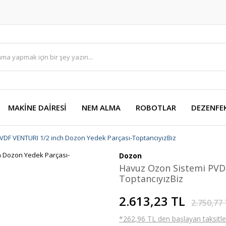
MAKİNE DAİRESİ
NEM ALMA
ROBOTLAR
DEZENFE
VDF VENTURI 1/2 inch Dozon Yedek Parçası-ToptancıyızBiz
Dozon
Havuz Ozon Sistemi PVD
ToptancıyızBiz
2.613,23 TL
2.750,77
*262,96 TL den başlayan taksitler