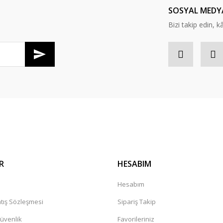
SOSYAL MEDY
Bizi takip edin, kâr
R
HESABIM
a
Hesabım
tış Sözleşmesi
Sipariş Takip
Güvenlik
Favorileriniz