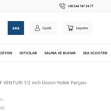
+90 544 767 24 77
ARA
Üyelik
Sepetim
KSİYON
ISITICILAR
SAUNA VE BUHAR
SEA SCOOTER
F VENTURI 1/2 inch Dozon Yedek Parçası-
 TL
le!