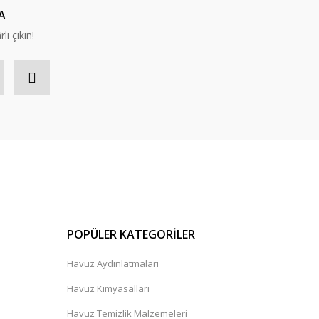
A
lı çıkın!
POPÜLER KATEGORİLER
Havuz Aydınlatmaları
Havuz Kimyasalları
Havuz Temizlik Malzemeleri