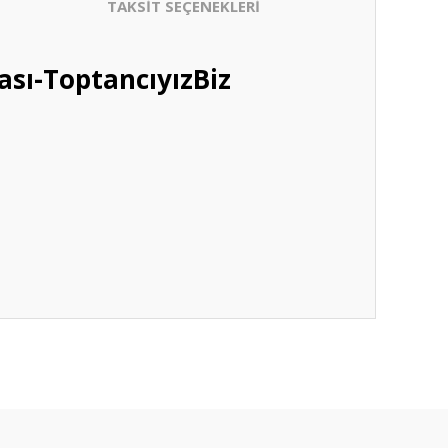
TAKSİT SEÇENEKLERİ
sı-ToptancıyızBiz